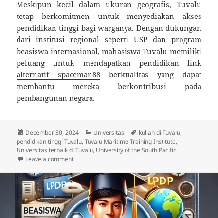
Meskipun kecil dalam ukuran geografis, Tuvalu
tetap berkomitmen untuk menyediakan akses
pendidikan tinggi bagi warganya. Dengan dukungan
dari institusi regional seperti USP dan program
beasiswa internasional, mahasiswa Tuvalu memiliki
peluang untuk mendapatkan pendidikan
link
alternatif spaceman88
berkualitas yang dapat
membantu mereka berkontribusi pada
pembangunan negara.
Posted
Categories
Tags
December 30, 2024
Universitas
kuliah di Tuvalu
,
on
pendidikan tinggi Tuvalu
,
Tuvalu Maritime Training Institute
,
Universitas terbaik di Tuvalu
,
University of the South Pacific
on 3 Universitas Terbaik di Tuvalu
Leave a comment