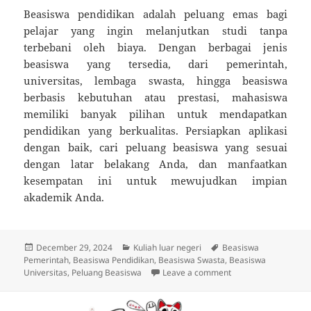
Beasiswa pendidikan adalah peluang emas bagi
pelajar yang ingin melanjutkan studi tanpa
terbebani oleh biaya. Dengan berbagai jenis
beasiswa yang tersedia, dari pemerintah,
universitas, lembaga swasta, hingga beasiswa
berbasis kebutuhan atau prestasi, mahasiswa
memiliki banyak pilihan untuk mendapatkan
pendidikan yang berkualitas. Persiapkan aplikasi
dengan baik, cari peluang beasiswa yang sesuai
dengan latar belakang Anda, dan manfaatkan
kesempatan ini untuk mewujudkan impian
akademik Anda.
Posted
Categories
Tags
December 29, 2024
Kuliah luar negeri
Beasiswa
on
Pemerintah
,
Beasiswa Pendidikan
,
Beasiswa Swasta
,
Beasiswa
on Beasiswa Pendid
Universitas
,
Peluang Beasiswa
Leave a comment