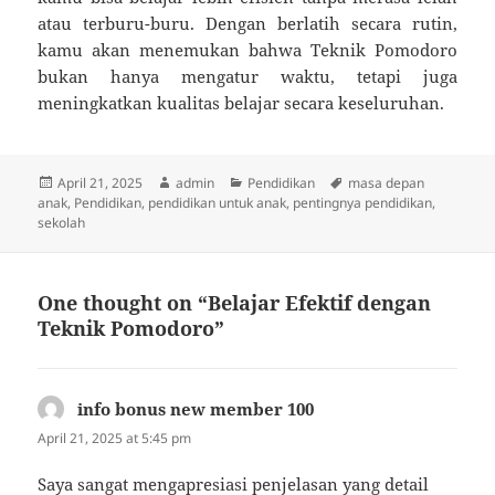
atau terburu-buru. Dengan berlatih secara rutin,
kamu akan menemukan bahwa Teknik Pomodoro
bukan hanya mengatur waktu, tetapi juga
meningkatkan kualitas belajar secara keseluruhan.
Posted
Author
Categories
Tags
April 21, 2025
admin
Pendidikan
masa depan
on
anak
,
Pendidikan
,
pendidikan untuk anak
,
pentingnya pendidikan
,
sekolah
One thought on “Belajar Efektif dengan
Teknik Pomodoro”
info bonus new member 100
says:
April 21, 2025 at 5:45 pm
Saya sangat mengapresiasi penjelasan yang detail