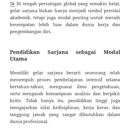
5k
Di tengah persaingan global yang semakin ketat,
gelar sarjana bukan hanya menjadi simbol prestasi
akademik, tetapi juga modal penting untuk meraih
kesempatan lebih luas dalam dunia kerja dan
pengembangan diri.
Pendidikan Sarjana sebagai Modal
Utama
Memiliki gelar sarjana berarti seseorang telah
menempuh proses pembelajaran intensif selama
bertahun-tahun, menguasai ilmu pengetahuan,
serta mengasah kemampuan analisis dan berpikir
kritis. Tidak hanya itu, pendidikan tinggi juga
mengajarkan nilai kedisiplinan, kerja keras, dan
tanggung jawab yang sangat dibutuhkan dalam
dunia profesional.