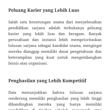
Peluang Karier yang Lebih Luas
Salah satu keuntungan utama dari menyelesaikan
pendidikan sarjana adalah terbukanya peluang
karier yang lebih luas dan beragam. Banyak
perusahaan dan instansi lebih memprioritaskan
lulusan sarjana sebagai kandidat utama, mengingat
mereka dianggap memiliki dasar pengetahuan dan
keterampilan yang kuat untuk mengembangkan
bisnis atau organisasi.
Penghasilan yang Lebih Kompetitif
Data menunjukkan bahwa lulusan sarjana
cenderung memiliki penghasilan yang lebih tinggi
dibandingkan mereka yang hanya memiliki
pendidikan di tingkat sekolah menengah atau