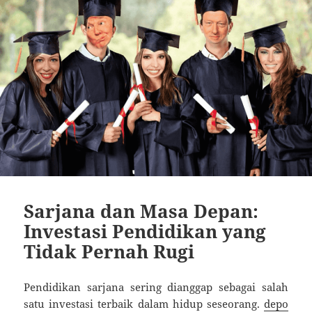
Sarjana dan Masa Depan:
Investasi Pendidikan yang
Tidak Pernah Rugi
Pendidikan sarjana sering dianggap sebagai salah
satu investasi terbaik dalam hidup seseorang.
depo