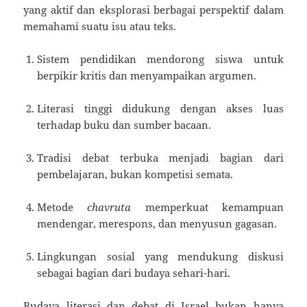
yang aktif dan eksplorasi berbagai perspektif dalam
memahami suatu isu atau teks.
Sistem pendidikan mendorong siswa untuk
berpikir kritis dan menyampaikan argumen.
Literasi tinggi didukung dengan akses luas
terhadap buku dan sumber bacaan.
Tradisi debat terbuka menjadi bagian dari
pembelajaran, bukan kompetisi semata.
Metode
chavruta
memperkuat kemampuan
mendengar, merespons, dan menyusun gagasan.
Lingkungan sosial yang mendukung diskusi
sebagai bagian dari budaya sehari-hari.
Budaya literasi dan debat di Israel bukan hanya