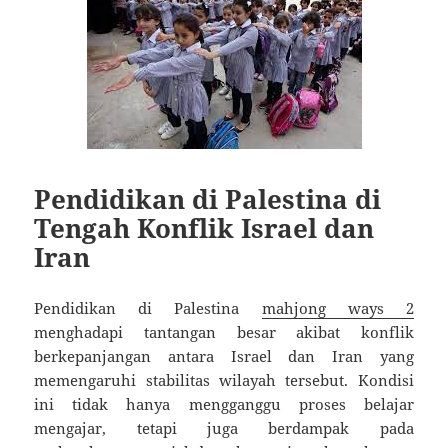
Pendidikan di Palestina di
Tengah Konflik Israel dan
Iran
Pendidikan di Palestina
mahjong ways 2
menghadapi tantangan besar akibat konflik
berkepanjangan antara Israel dan Iran yang
memengaruhi stabilitas wilayah tersebut. Kondisi
ini tidak hanya mengganggu proses belajar
mengajar, tetapi juga berdampak pada