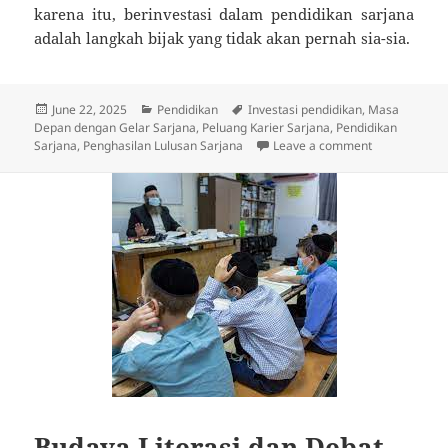
karena itu, berinvestasi dalam pendidikan sarjana
adalah langkah bijak yang tidak akan pernah sia-sia.
Posted
Categories
Tags
June 22, 2025
Pendidikan
Investasi pendidikan
,
Masa
on
Depan dengan Gelar Sarjana
,
Peluang Karier Sarjana
,
Pendidikan
on Sarjana da
Sarjana
,
Penghasilan Lulusan Sarjana
Leave a comment
Budaya Literasi dan Debat