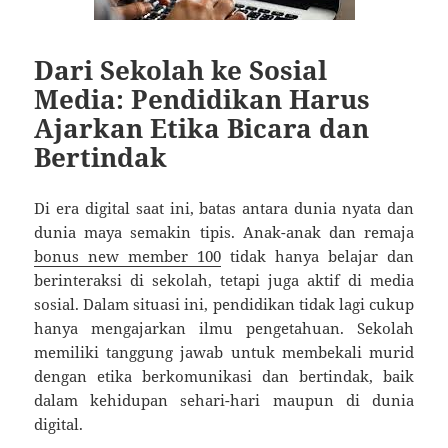
Dari Sekolah ke Sosial
Media: Pendidikan Harus
Ajarkan Etika Bicara dan
Bertindak
Di era digital saat ini, batas antara dunia nyata dan
dunia maya semakin tipis. Anak-anak dan remaja
bonus new member 100
tidak hanya belajar dan
berinteraksi di sekolah, tetapi juga aktif di media
sosial. Dalam situasi ini, pendidikan tidak lagi cukup
hanya mengajarkan ilmu pengetahuan. Sekolah
memiliki tanggung jawab untuk membekali murid
dengan etika berkomunikasi dan bertindak, baik
dalam kehidupan sehari-hari maupun di dunia
digital.