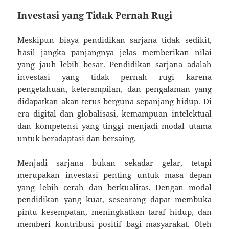
Investasi yang Tidak Pernah Rugi
Meskipun biaya pendidikan sarjana tidak sedikit,
hasil jangka panjangnya jelas memberikan nilai
yang jauh lebih besar. Pendidikan sarjana adalah
investasi yang tidak pernah rugi karena
pengetahuan, keterampilan, dan pengalaman yang
didapatkan akan terus berguna sepanjang hidup. Di
era digital dan globalisasi, kemampuan intelektual
dan kompetensi yang tinggi menjadi modal utama
untuk beradaptasi dan bersaing.
Menjadi sarjana bukan sekadar gelar, tetapi
merupakan investasi penting untuk masa depan
yang lebih cerah dan berkualitas. Dengan modal
pendidikan yang kuat, seseorang dapat membuka
pintu kesempatan, meningkatkan taraf hidup, dan
memberi kontribusi positif bagi masyarakat. Oleh