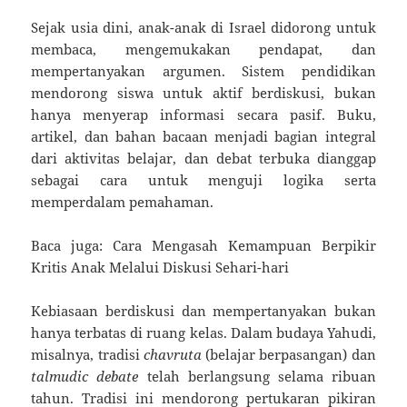
Sejak usia dini, anak-anak di Israel didorong untuk
membaca, mengemukakan pendapat, dan
mempertanyakan argumen. Sistem pendidikan
mendorong siswa untuk aktif berdiskusi, bukan
hanya menyerap informasi secara pasif. Buku,
artikel, dan bahan bacaan menjadi bagian integral
dari aktivitas belajar, dan debat terbuka dianggap
sebagai cara untuk menguji logika serta
memperdalam pemahaman.
Baca juga: Cara Mengasah Kemampuan Berpikir
Kritis Anak Melalui Diskusi Sehari-hari
Kebiasaan berdiskusi dan mempertanyakan bukan
hanya terbatas di ruang kelas. Dalam budaya Yahudi,
misalnya, tradisi
chavruta
(belajar berpasangan) dan
talmudic debate
telah berlangsung selama ribuan
tahun. Tradisi ini mendorong pertukaran pikiran