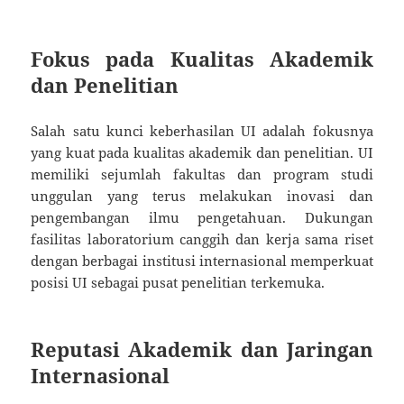
Fokus pada Kualitas Akademik
dan Penelitian
Salah satu kunci keberhasilan UI adalah fokusnya
yang kuat pada kualitas akademik dan penelitian. UI
memiliki sejumlah fakultas dan program studi
unggulan yang terus melakukan inovasi dan
pengembangan ilmu pengetahuan. Dukungan
fasilitas laboratorium canggih dan kerja sama riset
dengan berbagai institusi internasional memperkuat
posisi UI sebagai pusat penelitian terkemuka.
Reputasi Akademik dan Jaringan
Internasional