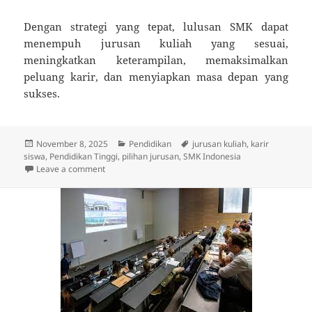
Dengan strategi yang tepat, lulusan SMK dapat
menempuh jurusan kuliah yang sesuai,
meningkatkan keterampilan, memaksimalkan
peluang karir, dan menyiapkan masa depan yang
sukses.
Posted
Categories
Tags
November 8, 2025
Pendidikan
jurusan kuliah
,
karir
on
siswa
,
Pendidikan Tinggi
,
pilihan jurusan
,
SMK Indonesia
on Tips Memilih Jurusan Kuliah yang Tepat bagi Lulu
Leave a comment