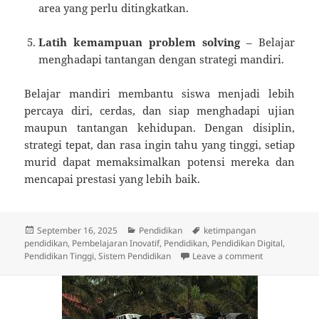
area yang perlu ditingkatkan.
Latih kemampuan problem solving
– Belajar
menghadapi tantangan dengan strategi mandiri.
Belajar mandiri membantu siswa menjadi lebih
percaya diri, cerdas, dan siap menghadapi ujian
maupun tantangan kehidupan. Dengan disiplin,
strategi tepat, dan rasa ingin tahu yang tinggi, setiap
murid dapat memaksimalkan potensi mereka dan
mencapai prestasi yang lebih baik.
Posted
Categories
Tags
September 16, 2025
Pendidikan
ketimpangan
on
pendidikan
,
Pembelajaran Inovatif
,
Pendidikan
,
Pendidikan Digital
,
on Rahasia Be
Pendidikan Tinggi
,
Sistem Pendidikan
Leave a comment