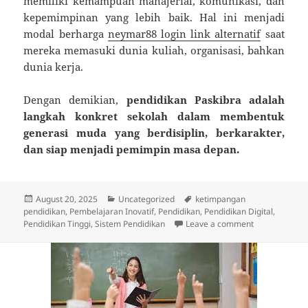
memiliki kemampuan manajerial, komunikasi, dan
kepemimpinan yang lebih baik. Hal ini menjadi
modal berharga
neymar88 login link alternatif
saat
mereka memasuki dunia kuliah, organisasi, bahkan
dunia kerja.
Dengan demikian,
pendidikan Paskibra adalah
langkah konkret sekolah dalam membentuk
generasi muda yang berdisiplin, berkarakter,
dan siap menjadi pemimpin masa depan.
Posted
Categories
Tags
August 20, 2025
Uncategorized
ketimpangan
on
pendidikan
,
Pembelajaran Inovatif
,
Pendidikan
,
Pendidikan Digital
,
on Pendidika
Pendidikan Tinggi
,
Sistem Pendidikan
Leave a comment