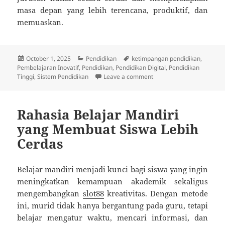
masa depan yang lebih terencana, produktif, dan
memuaskan.
Posted
Categories
Tags
October 1, 2025
Pendidikan
ketimpangan pendidikan
,
on
Pembelajaran Inovatif
,
Pendidikan
,
Pendidikan Digital
,
Pendidikan
on Cara Cerdas Memilih 
Tinggi
,
Sistem Pendidikan
Leave a comment
Rahasia Belajar Mandiri
yang Membuat Siswa Lebih
Cerdas
Belajar mandiri menjadi kunci bagi siswa yang ingin
meningkatkan kemampuan akademik sekaligus
mengembangkan
slot88
kreativitas. Dengan metode
ini, murid tidak hanya bergantung pada guru, tetapi
belajar mengatur waktu, mencari informasi, dan