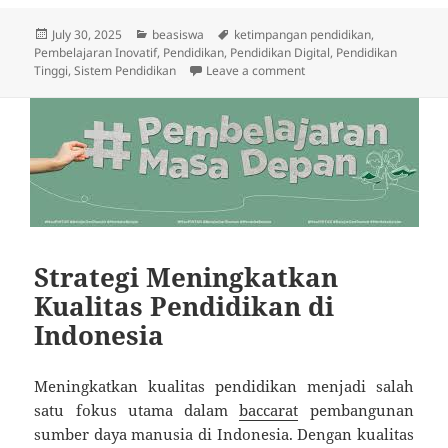
Posted
Categories
Tags
July 30, 2025
beasiswa
ketimpangan pendidikan
,
on
Pembelajaran Inovatif
,
Pendidikan
,
Pendidikan Digital
,
Pendidikan
on Jurusan IPA, IPS, at
Tinggi
,
Sistem Pendidikan
Leave a comment
Strategi Meningkatkan
Kualitas Pendidikan di
Indonesia
Meningkatkan kualitas pendidikan menjadi salah
satu fokus utama dalam
baccarat
pembangunan
sumber daya manusia di Indonesia. Dengan kualitas