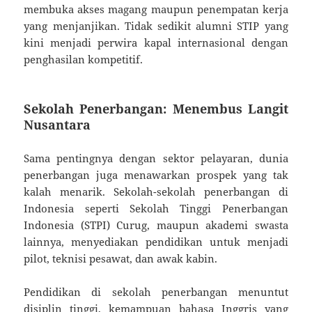
membuka akses magang maupun penempatan kerja
yang menjanjikan. Tidak sedikit alumni STIP yang
kini menjadi perwira kapal internasional dengan
penghasilan kompetitif.
Sekolah Penerbangan: Menembus Langit
Nusantara
Sama pentingnya dengan sektor pelayaran, dunia
penerbangan juga menawarkan prospek yang tak
kalah menarik. Sekolah-sekolah penerbangan di
Indonesia seperti Sekolah Tinggi Penerbangan
Indonesia (STPI) Curug, maupun akademi swasta
lainnya, menyediakan pendidikan untuk menjadi
pilot, teknisi pesawat, dan awak kabin.
Pendidikan di sekolah penerbangan menuntut
disiplin tinggi, kemampuan bahasa Inggris yang