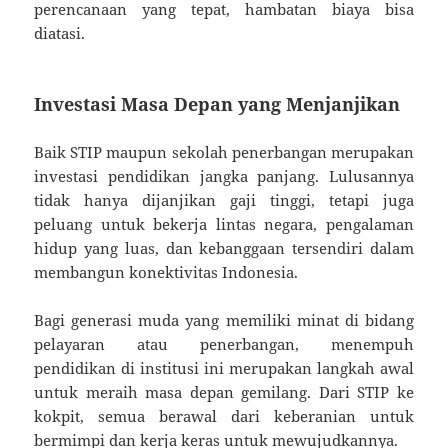
perencanaan yang tepat, hambatan biaya bisa
diatasi.
Investasi Masa Depan yang Menjanjikan
Baik STIP maupun sekolah penerbangan merupakan
investasi pendidikan jangka panjang. Lulusannya
tidak hanya dijanjikan gaji tinggi, tetapi juga
peluang untuk bekerja lintas negara, pengalaman
hidup yang luas, dan kebanggaan tersendiri dalam
membangun konektivitas Indonesia.
Bagi generasi muda yang memiliki minat di bidang
pelayaran atau penerbangan, menempuh
pendidikan di institusi ini merupakan langkah awal
untuk meraih masa depan gemilang. Dari STIP ke
kokpit, semua berawal dari keberanian untuk
bermimpi dan kerja keras untuk mewujudkannya.