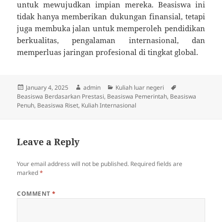
untuk mewujudkan impian mereka. Beasiswa ini
tidak hanya memberikan dukungan finansial, tetapi
juga membuka jalan untuk memperoleh pendidikan
berkualitas, pengalaman internasional, dan
memperluas jaringan profesional di tingkat global.
Posted
Author
Categories
Tags
January 4, 2025
admin
Kuliah luar negeri
on
Beasiswa Berdasarkan Prestasi
,
Beasiswa Pemerintah
,
Beasiswa
Penuh
,
Beasiswa Riset
,
Kuliah Internasional
Leave a Reply
Your email address will not be published.
Required fields are
marked
*
COMMENT
*