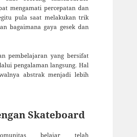
pat mengamati percepatan dan
egitu pula saat melakukan trik
kan bagaimana gaya gesek dan
an pembelajaran yang bersifat
elalui pengalaman langsung. Hal
walnya abstrak menjadi lebih
engan Skateboard
munitas belajar telah