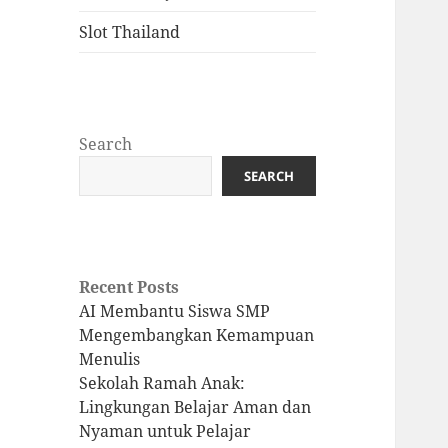
Slot Thailand
Search
SEARCH
Recent Posts
AI Membantu Siswa SMP
Mengembangkan Kemampuan
Menulis
Sekolah Ramah Anak:
Lingkungan Belajar Aman dan
Nyaman untuk Pelajar