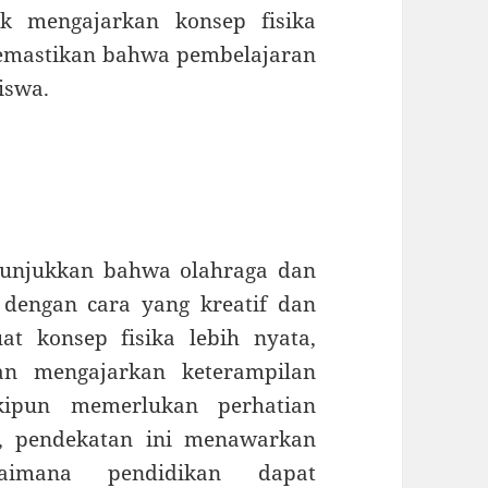
k mengajarkan konsep fisika
memastikan bahwa pembelajaran
iswa.
enunjukkan bahwa olahraga dan
 dengan cara yang kreatif dan
t konsep fisika lebih nyata,
dan mengajarkan keterampilan
skipun memerlukan perhatian
s, pendekatan ini menawarkan
aimana pendidikan dapat