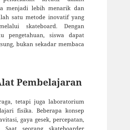
ka menjadi lebih menarik dan
lah satu metode inovatif yang
melalui skateboard. Dengan
u pengetahuan, siswa dapat
ngsung, bukan sekadar membaca
Alat Pembelajaran
aga, tetapi juga laboratorium
jari fisika. Beberapa konsep
avitasi, gaya gesek, percepatan,
Saat seorang skateboarder