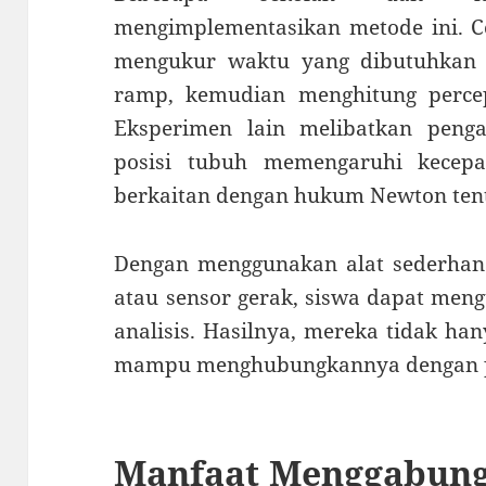
mengimplementasikan metode ini. C
mengukur waktu yang dibutuhkan 
ramp, kemudian menghitung perce
Eksperimen lain melibatkan pen
posisi tubuh memengaruhi kecep
berkaitan dengan hukum Newton te
Dengan menggunakan alat sederhana 
atau sensor gerak, siswa dapat me
analisis. Hasilnya, mereka tidak ha
mampu menghubungkannya dengan p
Manfaat Menggabung