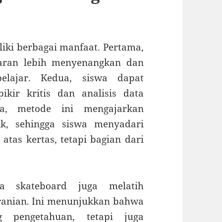
liki berbagai manfaat. Pertama,
aran lebih menyenangkan dan
elajar. Kedua, siswa dapat
kir kritis dan analisis data
ga, metode ini mengajarkan
ik, sehingga siswa menyadari
tas kertas, tetapi bagian dari
ga skateboard juga melatih
ranian. Ini menunjukkan bahwa
g pengetahuan, tetapi juga