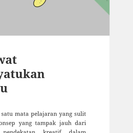
wat
yatukan
mu
 satu mata pelajaran yang sulit
onsep yang tampak jauh dari
 pendekatan kreatif dalam