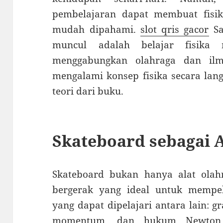
pembelajaran dapat membuat fisi
mudah dipahami.
slot qris gacor
Sa
muncul adalah belajar fisika 
menggabungkan olahraga dan ilm
mengalami konsep fisika secara la
teori dari buku.
Skateboard sebagai 
Skateboard bukan hanya alat olahr
bergerak yang ideal untuk mempela
yang dapat dipelajari antara lain: gr
momentum, dan hukum Newton. 