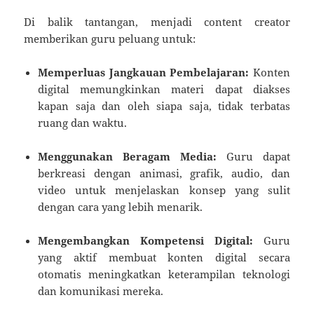
Di balik tantangan, menjadi content creator
memberikan guru peluang untuk:
Memperluas Jangkauan Pembelajaran:
Konten
digital memungkinkan materi dapat diakses
kapan saja dan oleh siapa saja, tidak terbatas
ruang dan waktu.
Menggunakan Beragam Media:
Guru dapat
berkreasi dengan animasi, grafik, audio, dan
video untuk menjelaskan konsep yang sulit
dengan cara yang lebih menarik.
Mengembangkan Kompetensi Digital:
Guru
yang aktif membuat konten digital secara
otomatis meningkatkan keterampilan teknologi
dan komunikasi mereka.