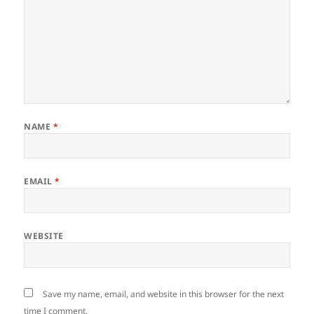
NAME
*
EMAIL
*
WEBSITE
Save my name, email, and website in this browser for the next
time I comment.