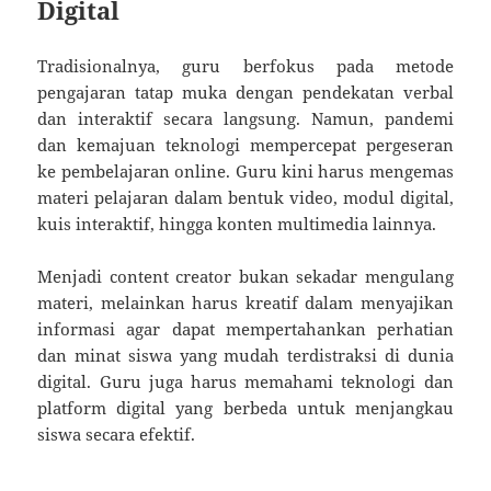
Digital
Tradisionalnya, guru berfokus pada metode
pengajaran tatap muka dengan pendekatan verbal
dan interaktif secara langsung. Namun, pandemi
dan kemajuan teknologi mempercepat pergeseran
ke pembelajaran online. Guru kini harus mengemas
materi pelajaran dalam bentuk video, modul digital,
kuis interaktif, hingga konten multimedia lainnya.
Menjadi content creator bukan sekadar mengulang
materi, melainkan harus kreatif dalam menyajikan
informasi agar dapat mempertahankan perhatian
dan minat siswa yang mudah terdistraksi di dunia
digital. Guru juga harus memahami teknologi dan
platform digital yang berbeda untuk menjangkau
siswa secara efektif.