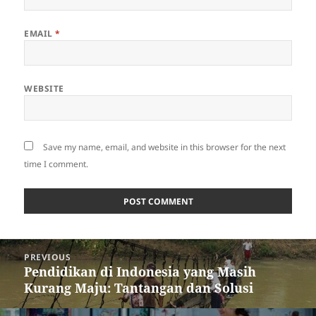
EMAIL
*
WEBSITE
Save my name, email, and website in this browser for the next
time I comment.
Post
PREVIOUS
navigation
Pendidikan di Indonesia yang Masih
Previous
Kurang Maju: Tantangan dan Solusi
post: