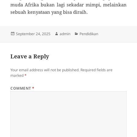
muda Afrika bukan lagi sekadar mimpi, melainkan
sebuah kenyataan yang bisa diraih.
Posted
Author
Categories
September 24, 2025
admin
Pendidikan
on
Leave a Reply
Your email address will not be published.
Required fields are
marked
*
COMMENT
*