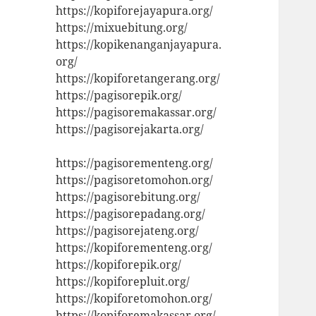
https://kopiforejayapura.org/
https://mixuebitung.org/
https://kopikenanganjayapura.
org/
https://kopiforetangerang.org/
https://pagisorepik.org/
https://pagisoremakassar.org/
https://pagisorejakarta.org/
https://pagisorementeng.org/
https://pagisoretomohon.org/
https://pagisorebitung.org/
https://pagisorepadang.org/
https://pagisorejateng.org/
https://kopiforementeng.org/
https://kopiforepik.org/
https://kopiforepluit.org/
https://kopiforetomohon.org/
https://kopiforemakassar.org/