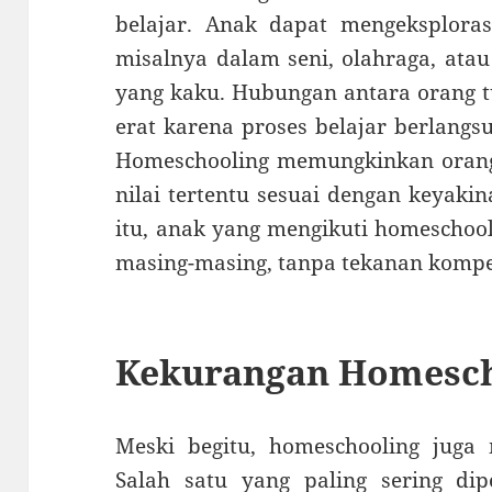
belajar. Anak dapat mengeksplora
misalnya dalam seni, olahraga, atau
yang kaku. Hubungan antara orang t
erat karena proses belajar berlangs
Homeschooling memungkinkan orang
nilai tertentu sesuai dengan keyaki
itu, anak yang mengikuti homeschool
masing-masing, tanpa tekanan kompet
Kekurangan Homesch
Meski begitu, homeschooling juga m
Salah satu yang paling sering di