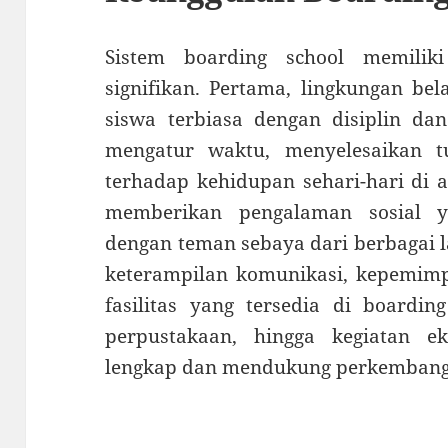
Sistem boarding school memilik
signifikan. Pertama, lingkungan be
siswa terbiasa dengan disiplin da
mengatur waktu, menyelesaikan t
terhadap kehidupan sehari-hari di 
memberikan pengalaman sosial ya
dengan teman sebaya dari berbagai l
keterampilan komunikasi, kepemimpi
fasilitas yang tersedia di boarding
perpustakaan, hingga kegiatan eks
lengkap dan mendukung perkembang