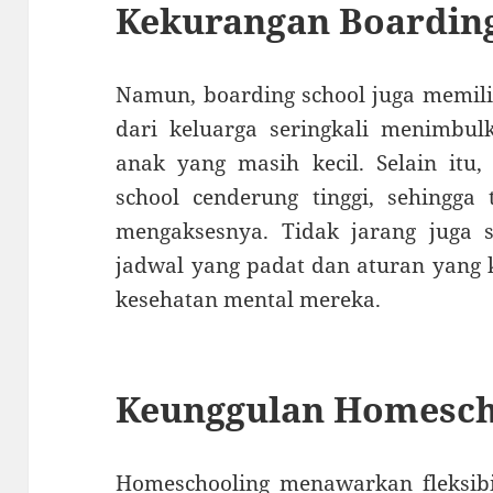
Kekurangan Boarding
Namun, boarding school juga memili
dari keluarga seringkali menimbul
anak yang masih kecil. Selain itu,
school cenderung tinggi, sehingg
mengaksesnya. Tidak jarang juga 
jadwal yang padat dan aturan yang 
kesehatan mental mereka.
Keunggulan Homesch
Homeschooling menawarkan fleksibil