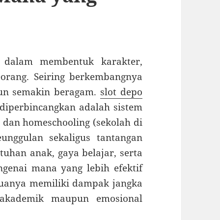
a dalam membentuk karakter,
orang. Seiring berkembangnya
pun semakin beragam.
slot depo
diperbincangkan adalah sistem
 dan homeschooling (sekolah di
nggulan sekaligus tantangan
uhan anak, gaya belajar, serta
genai mana yang lebih efektif
duanya memiliki dampak jangka
 akademik maupun emosional