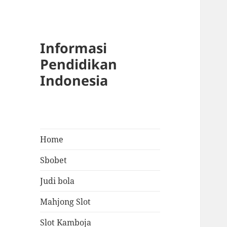
Informasi
Pendidikan
Indonesia
Home
Sbobet
Judi bola
Mahjong Slot
Slot Kamboja