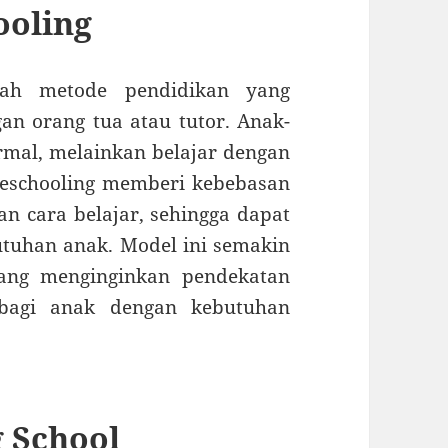
ooling
alah metode pendidikan yang
n orang tua atau tutor. Anak-
rmal, melainkan belajar dengan
meschooling memberi kebebasan
n cara belajar, sehingga dapat
utuhan anak. Model ini semakin
yang menginginkan pendekatan
 bagi anak dengan kebutuhan
 School