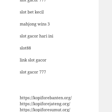
slot bet kecil
mahjong wins 3
slot gacor hari ini
slot88
link slot gacor
slot gacor 777
https://kopiforebanten.org/
https://kopiforejateng.org/
https://kopiforesumut.org/