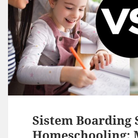
Sistem Boarding 
Homeschooling: 