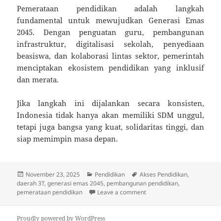
Pemerataan pendidikan adalah langkah
fundamental untuk mewujudkan Generasi Emas
2045. Dengan penguatan guru, pembangunan
infrastruktur, digitalisasi sekolah, penyediaan
beasiswa, dan kolaborasi lintas sektor, pemerintah
menciptakan ekosistem pendidikan yang inklusif
dan merata.
Jika langkah ini dijalankan secara konsisten,
Indonesia tidak hanya akan memiliki SDM unggul,
tetapi juga bangsa yang kuat, solidaritas tinggi, dan
siap memimpin masa depan.
Posted
Categories
Tags
November 23, 2025
Pendidikan
Akses Pendidikan
,
on
daerah 3T
,
generasi emas 2045
,
pembangunan pendidikan
,
on Transformasi Pembelaja
pemerataan pendidikan
Leave a comment
Proudly powered by WordPress