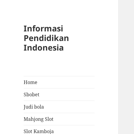
Informasi
Pendidikan
Indonesia
Home
Sbobet
Judi bola
Mahjong Slot
Slot Kamboja