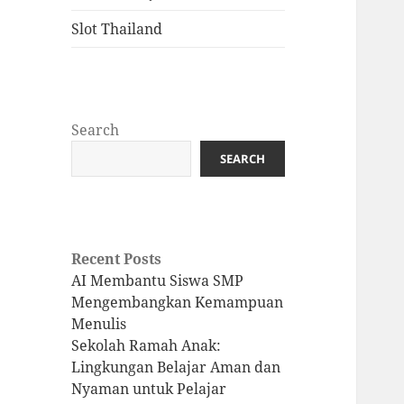
Slot Thailand
Search
SEARCH
Recent Posts
AI Membantu Siswa SMP
Mengembangkan Kemampuan
Menulis
Sekolah Ramah Anak:
Lingkungan Belajar Aman dan
Nyaman untuk Pelajar