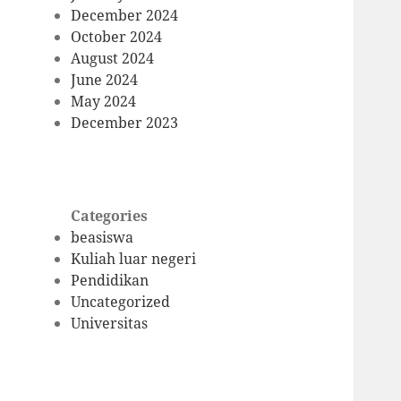
December 2024
October 2024
August 2024
June 2024
May 2024
December 2023
Categories
beasiswa
Kuliah luar negeri
Pendidikan
Uncategorized
Universitas