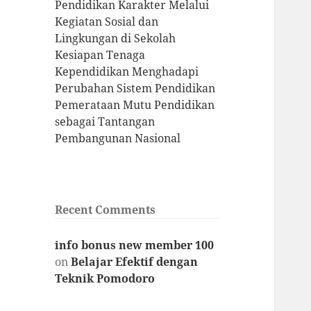
Pendidikan Karakter Melalui
Kegiatan Sosial dan
Lingkungan di Sekolah
Kesiapan Tenaga
Kependidikan Menghadapi
Perubahan Sistem Pendidikan
Pemerataan Mutu Pendidikan
sebagai Tantangan
Pembangunan Nasional
Recent Comments
info bonus new member 100
on
Belajar Efektif dengan
Teknik Pomodoro