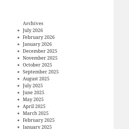
Archives
July 2026
February 2026
January 2026
December 2025
November 2025
October 2025
September 2025
August 2025
July 2025
June 2025
May 2025
April 2025
March 2025
February 2025
January 2025