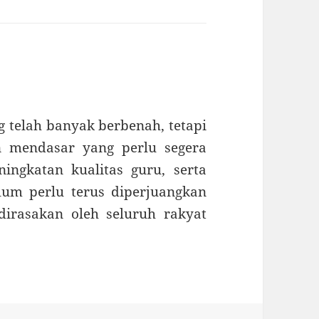
 telah banyak berbenah, tetapi
n mendasar yang perlu segera
ningkatan kualitas guru, serta
lum perlu terus diperjuangkan
dirasakan oleh seluruh rakyat