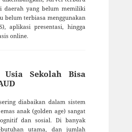
i daerah yang belum memiliki
uru belum terbiasa menggunakan
 aplikasi presentasi, hingga
sis online.
Usia Sekolah Bisa
PAUD
sering diabaikan dalam sistem
 emas anak (golden age) sangat
gnitif dan sosial. Di banyak
ebutuhan utama, dan jumlah