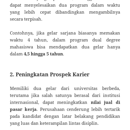
dapat menyelesaikan dua program dalam waktu
yang lebih cepat dibandingkan mengambilnya
secara terpisah.
Contohnya, jika gelar sarjana biasanya memakan
waktu 4 tahun, dalam program dual degree
mahasiswa bisa mendapatkan dua gelar hanya
dalam
4,5 hingga 5 tahun
.
2. Peningkatan Prospek Karier
Memiliki dua gelar dari universitas berbeda,
terutama jika salah satunya berasal dari institusi
internasional, dapat meningkatkan
nilai jual di
pasar kerja
. Perusahaan cenderung lebih tertarik
pada kandidat dengan latar belakang pendidikan
yang luas dan keterampilan lintas disiplin.