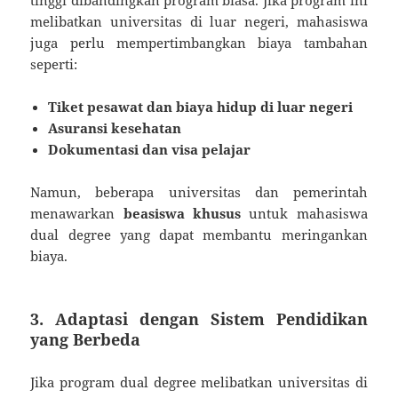
melibatkan universitas di luar negeri, mahasiswa
juga perlu mempertimbangkan biaya tambahan
seperti:
Tiket pesawat dan biaya hidup di luar negeri
Asuransi kesehatan
Dokumentasi dan visa pelajar
Namun, beberapa universitas dan pemerintah
menawarkan
beasiswa khusus
untuk mahasiswa
dual degree yang dapat membantu meringankan
biaya.
3. Adaptasi dengan Sistem Pendidikan
yang Berbeda
Jika program dual degree melibatkan universitas di