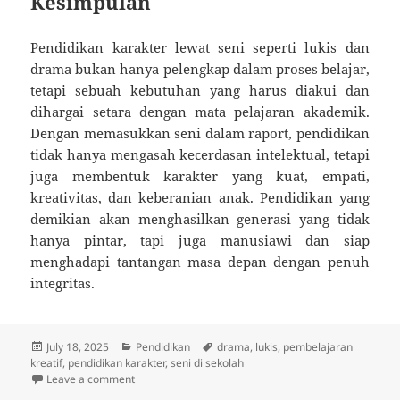
Kesimpulan
Pendidikan karakter lewat seni seperti lukis dan
drama bukan hanya pelengkap dalam proses belajar,
tetapi sebuah kebutuhan yang harus diakui dan
dihargai setara dengan mata pelajaran akademik.
Dengan memasukkan seni dalam raport, pendidikan
tidak hanya mengasah kecerdasan intelektual, tetapi
juga membentuk karakter yang kuat, empati,
kreativitas, dan keberanian anak. Pendidikan yang
demikian akan menghasilkan generasi yang tidak
hanya pintar, tapi juga manusiawi dan siap
menghadapi tantangan masa depan dengan penuh
integritas.
Posted
Categories
Tags
July 18, 2025
Pendidikan
drama
,
lukis
,
pembelajaran
on
kreatif
,
pendidikan karakter
,
seni di sekolah
on Pendidikan Karakter Lewat Seni: Mengapa Lukis 
Leave a comment