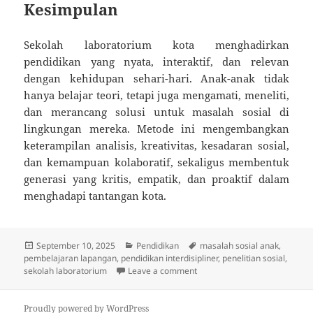
Kesimpulan
Sekolah laboratorium kota menghadirkan
pendidikan yang nyata, interaktif, dan relevan
dengan kehidupan sehari-hari. Anak-anak tidak
hanya belajar teori, tetapi juga mengamati, meneliti,
dan merancang solusi untuk masalah sosial di
lingkungan mereka. Metode ini mengembangkan
keterampilan analisis, kreativitas, kesadaran sosial,
dan kemampuan kolaboratif, sekaligus membentuk
generasi yang kritis, empatik, dan proaktif dalam
menghadapi tantangan kota.
Posted
Categories
Tags
September 10, 2025
Pendidikan
masalah sosial anak
,
on
pembelajaran lapangan
,
pendidikan interdisipliner
,
penelitian sosial
,
on Sekolah Laboratorium Kota:
sekolah laboratorium
Leave a comment
Proudly powered by WordPress