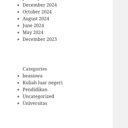
December 2024
October 2024
August 2024
June 2024
May 2024
December 2023
Categories
beasiswa
Kuliah luar negeri
Pendidikan
Uncategorized
Universitas