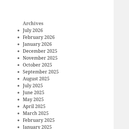
Archives
July 2026
February 2026
January 2026
December 2025
November 2025
October 2025
September 2025
August 2025
July 2025
June 2025
May 2025
April 2025
March 2025
February 2025
January 2025