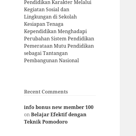
Pendidikan Karakter Melalui
Kegiatan Sosial dan
Lingkungan di Sekolah
Kesiapan Tenaga
Kependidikan Menghadapi
Perubahan Sistem Pendidikan
Pemerataan Mutu Pendidikan
sebagai Tantangan
Pembangunan Nasional
Recent Comments
info bonus new member 100
on
Belajar Efektif dengan
Teknik Pomodoro