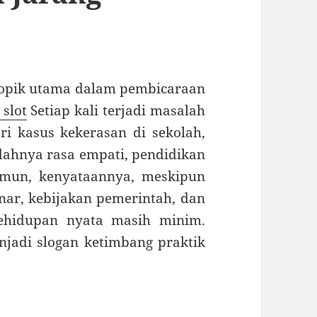
topik utama dalam pembicaraan
slot
Setiap kali terjadi masalah
ri kasus kekerasan di sekolah,
dahnya rasa empati, pendidikan
Namun, kenyataannya, meskipun
inar, kebijakan pemerintah, dan
kehidupan nyata masih minim.
njadi slogan ketimbang praktik