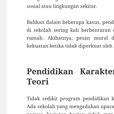
sosial atau lingkungan sekitar.
Bahkan dalam beberapa kasus, pendi
di sekolah sering kali berbenturan
rumah. Akibatnya, pesan moral d
kekuatan ketika tidak diperkuat oleh
Pendidikan Karakt
Teori
Tidak sedikit program pendidikan ka
Ada sekolah yang mengadakan upacar