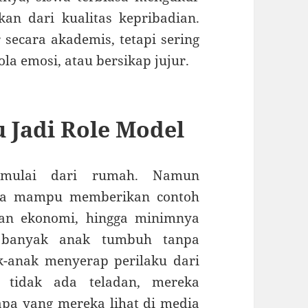
an dari kualitas kepribadian.
 secara akademis, tetapi sering
la emosi, atau bersikap jujur.
u Jadi Role Model
dimulai dari rumah. Namun
rga mampu memberikan contoh
anan ekonomi, hingga minimnya
 banyak anak tumbuh tanpa
k-anak menyerap perilaku dari
a tidak ada teladan, mereka
pa yang mereka lihat di media