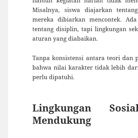
namun kegiatan harian tidak mence
Misalnya, siswa diajarkan tentang
mereka dibiarkan mencontek. Ada
tentang disiplin, tapi lingkungan s
aturan yang diabaikan.
Tanpa konsistensi antara teori dan 
bahwa nilai karakter tidak lebih dar
perlu dipatuhi.
Lingkungan Sosi
Mendukung