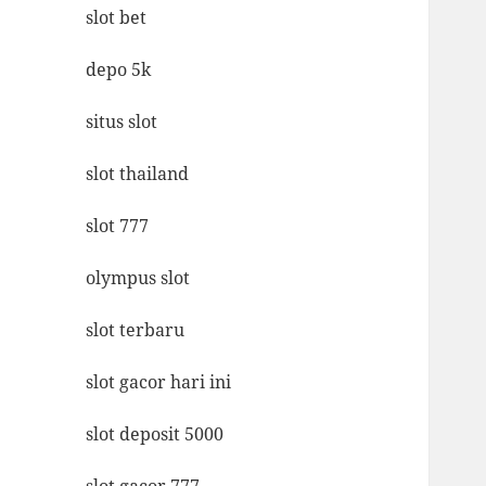
slot bet
depo 5k
situs slot
slot thailand
slot 777
olympus slot
slot terbaru
slot gacor hari ini
slot deposit 5000
slot gacor 777