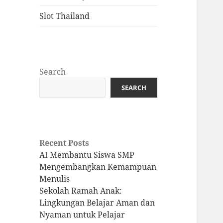
Slot Thailand
Search
SEARCH
Recent Posts
AI Membantu Siswa SMP
Mengembangkan Kemampuan
Menulis
Sekolah Ramah Anak:
Lingkungan Belajar Aman dan
Nyaman untuk Pelajar