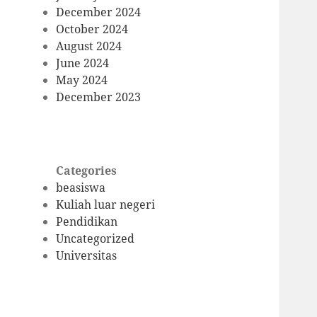
December 2024
October 2024
August 2024
June 2024
May 2024
December 2023
Categories
beasiswa
Kuliah luar negeri
Pendidikan
Uncategorized
Universitas