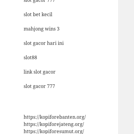
slot bet kecil
mahjong wins 3
slot gacor hari ini
slot88
link slot gacor
slot gacor 777
https://kopiforebanten.org/
https://kopiforejateng.org/
https://kopiforesumut.org/