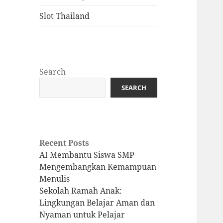
Slot Thailand
Search
SEARCH
Recent Posts
AI Membantu Siswa SMP
Mengembangkan Kemampuan
Menulis
Sekolah Ramah Anak:
Lingkungan Belajar Aman dan
Nyaman untuk Pelajar