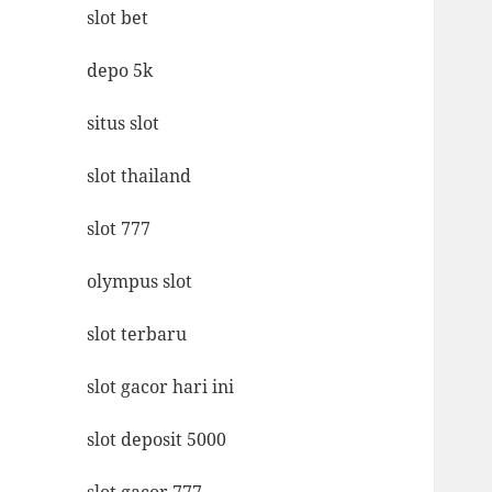
slot bet
depo 5k
situs slot
slot thailand
slot 777
olympus slot
slot terbaru
slot gacor hari ini
slot deposit 5000
slot gacor 777