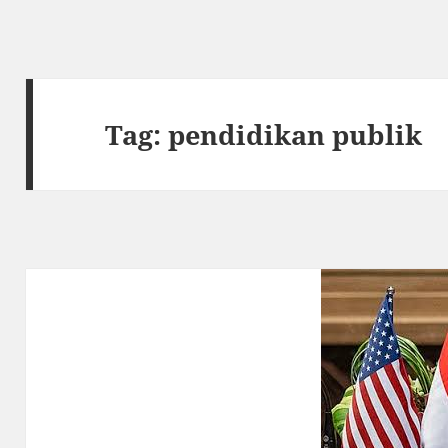
Tag:
pendidikan publik