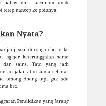
ta bahas dari kacamata anak
pi tetep nancep ke poinnya.
akan Nyata?
r janji soal dorongan besar ke
t ngejar ketertinggalan sama
i dan sains. Tapi yang jadi
eneran jalan atau cuma sebatas
uma omong doang tapi gak ada
cuma bro.
nggaran Pendidikan yang Jarang