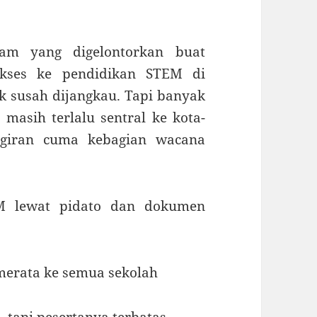
am yang digelontorkan buat
kses ke pendidikan STEM di
k susah dijangkau. Tapi banyak
masih terlalu sentral ke kota-
ggiran cuma kebagian wacana
M lewat pidato dan dokumen
merata ke semua sekolah