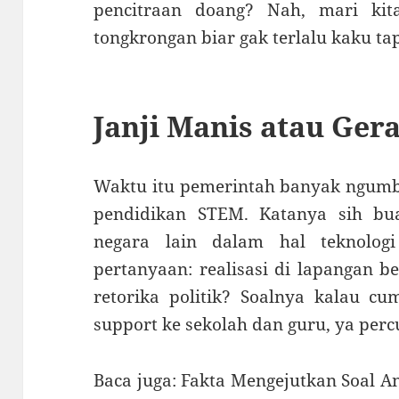
pencitraan doang? Nah, mari ki
tongkrongan biar gak terlalu kaku ta
Janji Manis atau Ger
Waktu itu pemerintah banyak ngumba
pendidikan STEM. Katanya sih bua
negara lain dalam hal teknolog
pertanyaan: realisasi di lapangan b
retorika politik? Soalnya kalau c
support ke sekolah dan guru, ya per
Baca juga: Fakta Mengejutkan Soal A