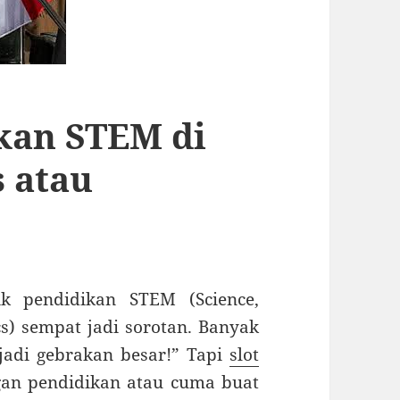
kan STEM di
 atau
k pendidikan STEM (Science,
s) sempat jadi sorotan. Banyak
jadi gebrakan besar!” Tapi
slot
an pendidikan atau cuma buat