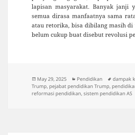
lapisan masyarakat. Banyak janji 
semua dirasa manfaatnya sama rata.
atau retorika, bisa dibilang masih d
belum cukup buat disebut revolusi p
Posted
Categories
Tags
May 29, 2025
Pendidikan
dampak k
on
Trump
,
pejabat pendidikan Trump
,
pendidika
reformasi pendidikan
,
sistem pendidikan AS