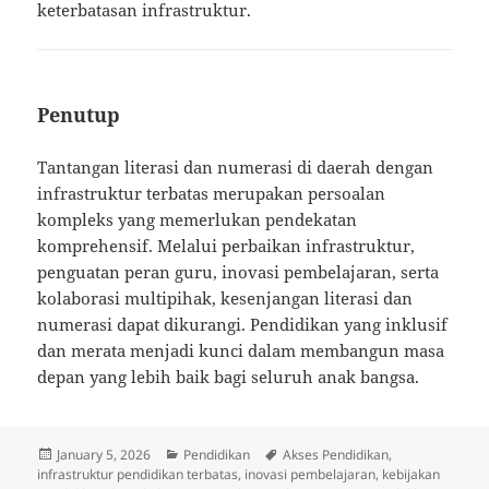
keterbatasan infrastruktur.
Penutup
Tantangan literasi dan numerasi di daerah dengan
infrastruktur terbatas merupakan persoalan
kompleks yang memerlukan pendekatan
komprehensif. Melalui perbaikan infrastruktur,
penguatan peran guru, inovasi pembelajaran, serta
kolaborasi multipihak, kesenjangan literasi dan
numerasi dapat dikurangi. Pendidikan yang inklusif
dan merata menjadi kunci dalam membangun masa
depan yang lebih baik bagi seluruh anak bangsa.
Posted
Categories
Tags
January 5, 2026
Pendidikan
Akses Pendidikan
,
on
infrastruktur pendidikan terbatas
,
inovasi pembelajaran
,
kebijakan