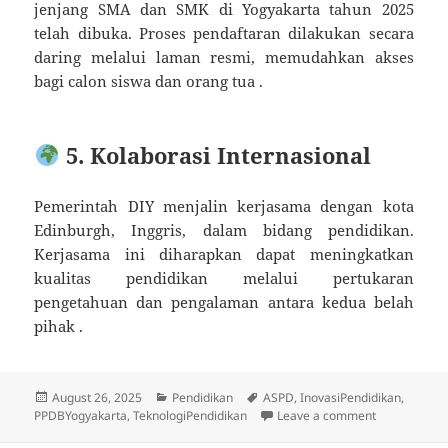
jenjang SMA dan SMK di Yogyakarta tahun 2025
telah dibuka. Proses pendaftaran dilakukan secara
daring melalui laman resmi, memudahkan akses
bagi calon siswa dan orang tua .
5. Kolaborasi Internasional
Pemerintah DIY menjalin kerjasama dengan kota
Edinburgh, Inggris, dalam bidang pendidikan.
Kerjasama ini diharapkan dapat meningkatkan
kualitas pendidikan melalui pertukaran
pengetahuan dan pengalaman antara kedua belah
pihak .
Posted
Categories
Tags
August 26, 2025
Pendidikan
ASPD
,
InovasiPendidikan
,
on
on Perkemban
PPDBYogyakarta
,
TeknologiPendidikan
Leave a comment