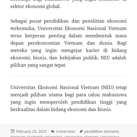
sektor ekonomi global.
Sebagai pusat pendidikan dan penelitian ekonomi
terkemuka, Universitas Ekonomi Nasional Vietnam
terus berperan penting dalam membentuk masa
depan perekonomian Vietnam dan dunia. Bagi
mereka yang ingin mengejar karier di bidang
ekonomi, bisnis, dan kebijakan publik, NEU adalah
pilihan yang sangat tepat.
Universitas Ekonomi Nasional Vietnam (NEU) tetap
menjadi pilihan utama bagi para calon mahasiswa
yang ingin memperoleh pendidikan tinggi yang
berkualitas dalam bidang ekonomi dan bisnis.
Posted
Categories
Tags
February 20, 2025
Universitas
pendidikan ekonomi
,
on
program akademik universitas
,
universitas ekonomi
,
Universitas