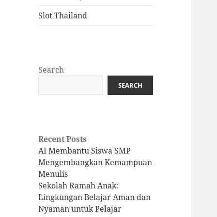
Slot Thailand
Search
SEARCH
Recent Posts
AI Membantu Siswa SMP
Mengembangkan Kemampuan
Menulis
Sekolah Ramah Anak:
Lingkungan Belajar Aman dan
Nyaman untuk Pelajar