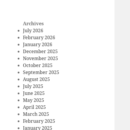
Archives
July 2026
February 2026
January 2026
December 2025
November 2025
October 2025
September 2025
August 2025
July 2025
June 2025
May 2025
April 2025
March 2025
February 2025
January 2025