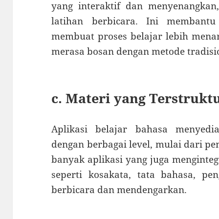
yang interaktif dan menyenangkan,
latihan berbicara. Ini membant
membuat proses belajar lebih menar
merasa bosan dengan metode tradisi
c.
Materi yang Terstrukt
Aplikasi belajar bahasa menyedi
dengan berbagai level, mulai dari pem
banyak aplikasi yang juga menginteg
seperti kosakata, tata bahasa, pe
berbicara dan mendengarkan.