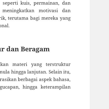
 seperti kuis, permainan, dan
u meningkatkan motivasi dan
ik, terutama bagi mereka yang
onal.
ur dan Beragam
akan materi yang terstruktur
ula hingga lanjutan. Selain itu,
rasikan berbagai aspek bahasa,
ngucapan, hingga keterampilan