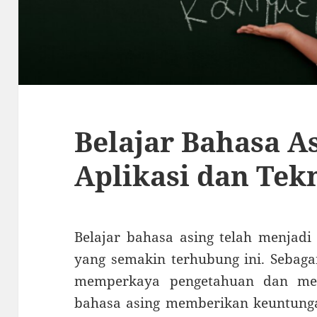
Belajar Bahasa A
Aplikasi dan Tek
Belajar bahasa asing telah menjadi
yang semakin terhubung ini. Sebagai
memperkaya pengetahuan dan men
bahasa asing memberikan keuntunga