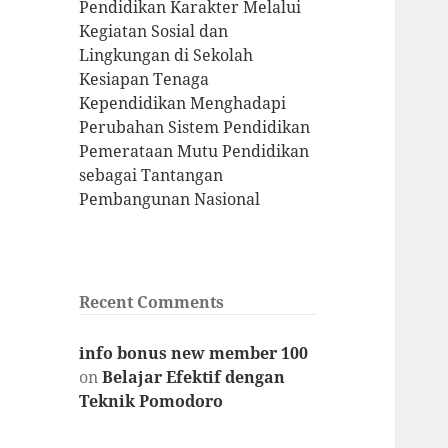
Pendidikan Karakter Melalui
Kegiatan Sosial dan
Lingkungan di Sekolah
Kesiapan Tenaga
Kependidikan Menghadapi
Perubahan Sistem Pendidikan
Pemerataan Mutu Pendidikan
sebagai Tantangan
Pembangunan Nasional
Recent Comments
info bonus new member 100
on
Belajar Efektif dengan
Teknik Pomodoro