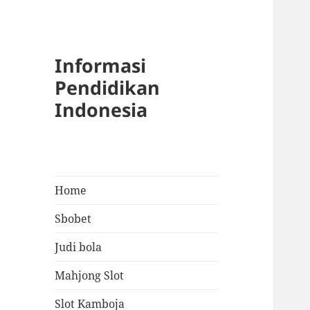
Informasi
Pendidikan
Indonesia
Home
Sbobet
Judi bola
Mahjong Slot
Slot Kamboja