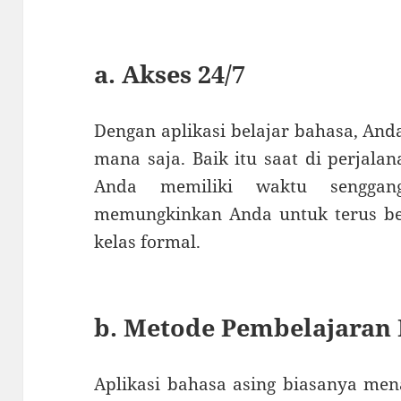
a.
Akses 24/7
Dengan aplikasi belajar bahasa, Anda
mana saja. Baik itu saat di perjala
Anda memiliki waktu senggang
memungkinkan Anda untuk terus ber
kelas formal.
b.
Metode Pembelajaran I
Aplikasi bahasa asing biasanya me