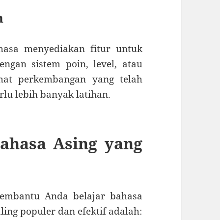
n
ahasa menyediakan fitur untuk
ngan sistem poin, level, atau
ihat perkembangan yang telah
lu lebih banyak latihan.
Bahasa Asing yang
membantu Anda belajar bahasa
ling populer dan efektif adalah: