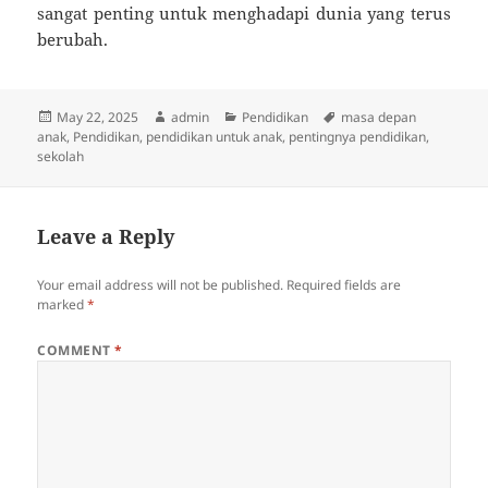
sangat penting untuk menghadapi dunia yang terus
berubah.
Posted
Author
Categories
Tags
May 22, 2025
admin
Pendidikan
masa depan
on
anak
,
Pendidikan
,
pendidikan untuk anak
,
pentingnya pendidikan
,
sekolah
Leave a Reply
Your email address will not be published.
Required fields are
marked
*
COMMENT
*