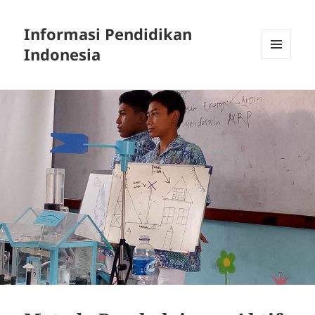
Informasi Pendidikan
Indonesia
MENU
AND
WIDGETS