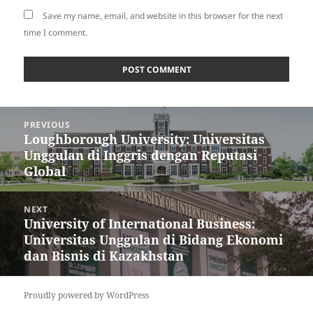
Save my name, email, and website in this browser for the next
time I comment.
Post
PREVIOUS
navigation
Loughborough University: Universitas
Previous
Unggulan di Inggris dengan Reputasi
post:
Global
NEXT
University of International Business:
Next
Universitas Unggulan di Bidang Ekonomi
post:
dan Bisnis di Kazakhstan
Proudly powered by WordPress