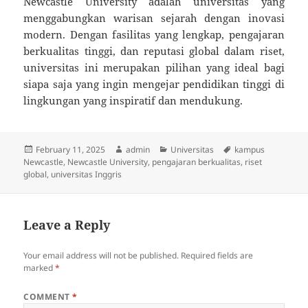
Newcastle University adalah universitas yang
menggabungkan warisan sejarah dengan inovasi
modern. Dengan fasilitas yang lengkap, pengajaran
berkualitas tinggi, dan reputasi global dalam riset,
universitas ini merupakan pilihan yang ideal bagi
siapa saja yang ingin mengejar pendidikan tinggi di
lingkungan yang inspiratif dan mendukung.
Posted
Author
Categories
Tags
February 11, 2025
admin
Universitas
kampus
on
Newcastle
,
Newcastle University
,
pengajaran berkualitas
,
riset
global
,
universitas Inggris
Leave a Reply
Your email address will not be published.
Required fields are
marked
*
COMMENT
*