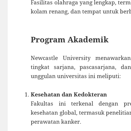
Fasilitas olahraga yang lengkap, ter
kolam renang, dan tempat untuk berba
Program Akademik
Newcastle University menawarka
tingkat sarjana, pascasarjana, da
unggulan universitas ini meliputi:
Kesehatan dan Kedokteran
Fakultas ini terkenal dengan p
kesehatan global, termasuk peneliti
perawatan kanker.