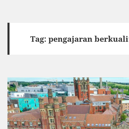
Tag:
pengajaran berkuali