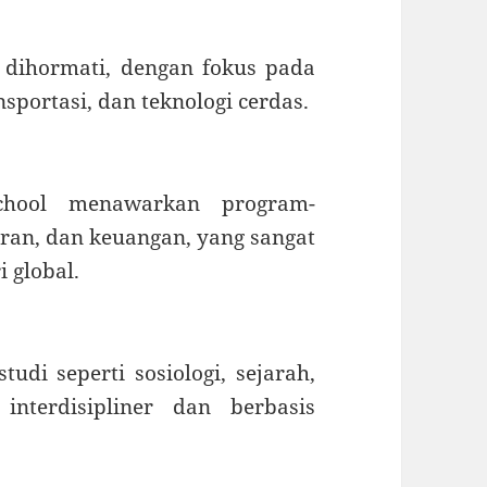
 dihormati, dengan fokus pada
sportasi, dan teknologi cerdas.
School menawarkan program-
an, dan keuangan, yang sangat
 global.
udi seperti sosiologi, sejarah,
nterdisipliner dan berbasis