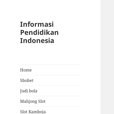
Informasi
Pendidikan
Indonesia
Home
Sbobet
Judi bola
Mahjong Slot
Slot Kamboja