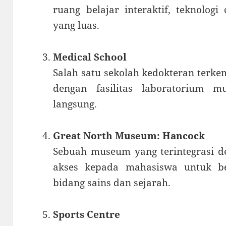
ruang belajar interaktif, teknologi
yang luas.
Medical School
Salah satu sekolah kedokteran terkem
dengan fasilitas laboratorium m
langsung.
Great North Museum: Hancock
Sebuah museum yang terintegrasi d
akses kepada mahasiswa untuk b
bidang sains dan sejarah.
Sports Centre