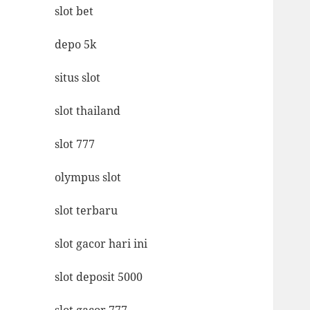
slot bet
depo 5k
situs slot
slot thailand
slot 777
olympus slot
slot terbaru
slot gacor hari ini
slot deposit 5000
slot gacor 777