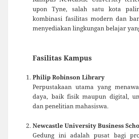
upon Tyne, salah satu kota pali
kombinasi fasilitas modern dan ba
menyediakan lingkungan belajar yan
Fasilitas Kampus
Philip Robinson Library
Perpustakaan utama yang menawa
daya, baik fisik maupun digital, 
dan penelitian mahasiswa.
Newcastle University Business Sch
Gedung ini adalah pusat bagi pr