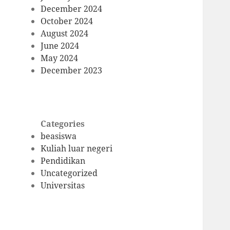
December 2024
October 2024
August 2024
June 2024
May 2024
December 2023
Categories
beasiswa
Kuliah luar negeri
Pendidikan
Uncategorized
Universitas