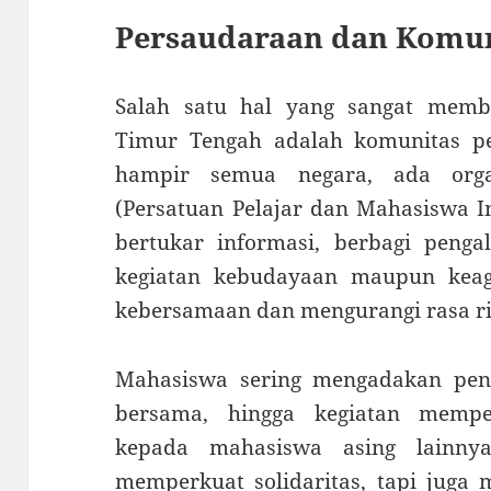
Persaudaraan dan Komun
Salah satu hal yang sangat memb
Timur Tengah adalah komunitas pel
hampir semua negara, ada organ
(Persatuan Pelajar dan Mahasiswa I
bertukar informasi, berbagi peng
kegiatan kebudayaan maupun keag
kebersamaan dan mengurangi rasa ri
Mahasiswa sering mengadakan penga
bersama, hingga kegiatan mempe
kepada mahasiswa asing lainnya
memperkuat solidaritas, tapi jug