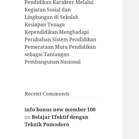
Pendidikan Karakter Melalui
Kegiatan Sosial dan
Lingkungan di Sekolah
Kesiapan Tenaga
Kependidikan Menghadapi
Perubahan Sistem Pendidikan
Pemerataan Mutu Pendidikan
sebagai Tantangan
Pembangunan Nasional
Recent Comments
info bonus new member 100
on
Belajar Efektif dengan
Teknik Pomodoro