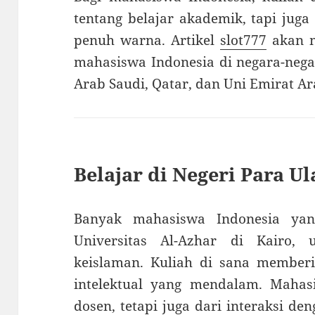
tentang belajar akademik, tapi juga
penuh warna. Artikel
slot777
akan m
mahasiswa Indonesia di negara-nega
Arab Saudi, Qatar, dan Uni Emirat Ar
Belajar di Negeri Para U
Banyak mahasiswa Indonesia yan
Universitas Al-Azhar di Kairo, 
keislaman. Kuliah di sana memberi
intelektual yang mendalam. Mahasi
dosen, tetapi juga dari interaksi de