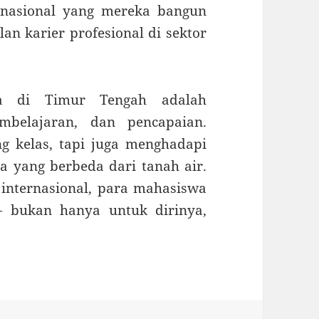
ernasional yang mereka bangun
an karier profesional di sektor
ia di Timur Tengah adalah
mbelajaran, dan pencapaian.
g kelas, tapi juga menghadapi
a yang berbeda dari tanah air.
internasional, para mahasiswa
— bukan hanya untuk dirinya,