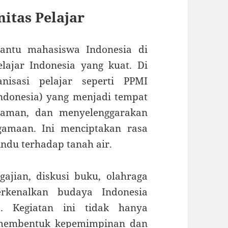
itas Pelajar
antu mahasiswa Indonesia di
ajar Indonesia yang kuat. Di
isasi pelajar seperti PPMI
ndonesia) yang menjadi tempat
alaman, dan menyelenggarakan
amaan. Ini menciptakan rasa
ndu terhadap tanah air.
jian, diskusi buku, olahraga
rkenalkan budaya Indonesia
. Kegiatan ini tidak hanya
a membentuk kepemimpinan dan