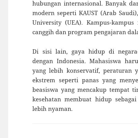
hubungan internasional. Banyak dar
modern seperti KAUST (Arab Saudi), 
University (UEA). Kampus-kampus in
canggih dan program pengajaran dal
Di sisi lain, gaya hidup di negar
dengan Indonesia. Mahasiswa har
yang lebih konservatif, peraturan y
ekstrem seperti panas yang menyen
beasiswa yang mencakup tempat tin
kesehatan membuat hidup sebagai p
lebih nyaman.