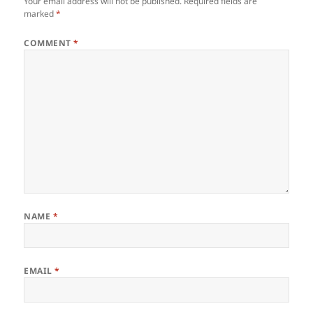
Your email address will not be published.
Required fields are
marked
*
COMMENT
*
NAME
*
EMAIL
*