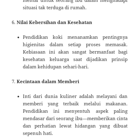
situasi tak terduga di rumah.
Nilai Kebersihan dan Kesehatan
Pendidikan koki menanamkan pentingnya
higienitas dalam setiap proses memasak.
Kebiasaan ini akan sangat bermanfaat bagi
kesehatan keluarga saat dijadikan prinsip
dalam kehidupan sehari-hari.
Kecintaan dalam Memberi
Inti dari dunia kuliner adalah melayani dan
memberi yang terbaik melalui makanan.
Pendidikan ini menyentuh aspek paling
mendasar dari seorang ibu—memberikan cinta
dan perhatian lewat hidangan yang dibuat
sepenuh hati.