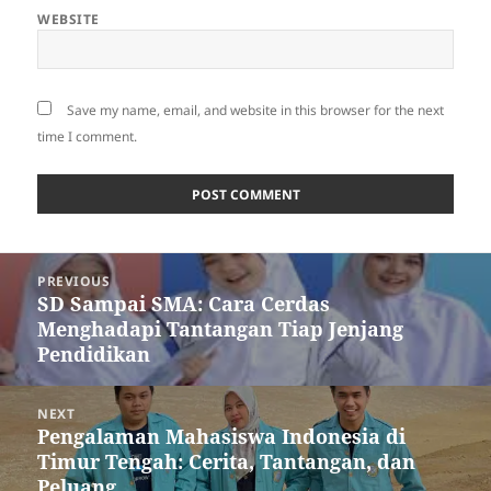
WEBSITE
Save my name, email, and website in this browser for the next
time I comment.
Post
PREVIOUS
navigation
SD Sampai SMA: Cara Cerdas
Previous
Menghadapi Tantangan Tiap Jenjang
post:
Pendidikan
NEXT
Pengalaman Mahasiswa Indonesia di
Next
Timur Tengah: Cerita, Tantangan, dan
post:
Peluang