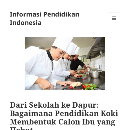
Informasi Pendidikan
Indonesia
MENU
AND
WIDGETS
Dari Sekolah ke Dapur:
Bagaimana Pendidikan Koki
Membentuk Calon Ibu yang
Hebat