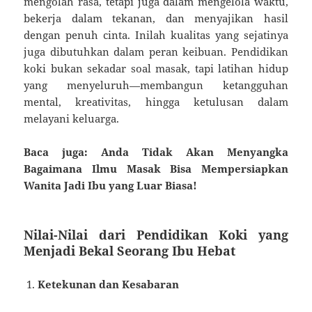
mengolah rasa, tetapi juga dalam mengelola waktu,
bekerja dalam tekanan, dan menyajikan hasil
dengan penuh cinta. Inilah kualitas yang sejatinya
juga dibutuhkan dalam peran keibuan. Pendidikan
koki bukan sekadar soal masak, tapi latihan hidup
yang menyeluruh—membangun ketangguhan
mental, kreativitas, hingga ketulusan dalam
melayani keluarga.
Baca juga: Anda Tidak Akan Menyangka
Bagaimana Ilmu Masak Bisa Mempersiapkan
Wanita Jadi Ibu yang Luar Biasa!
Nilai-Nilai dari Pendidikan Koki yang
Menjadi Bekal Seorang Ibu Hebat
Ketekunan dan Kesabaran