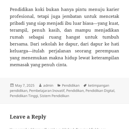
Pendidikan koki bukan hanya pintu menuju karier
profesional, tetapi juga jembatan untuk mencetak
pribadi yang siap menjadi ibu luar biasa—yang kuat,
terampil, penuh kasih, dan mampu menjadikan
rumah sebagai ruang hangat untuk tumbuh
bersama. Dari sekolah ke dapur, dari dapur ke hati
keluarga—itulah perjalanan seorang perempuan
yang menemukan makna hidup lewat keterampilan
memasak yang penuh cinta.
Posted
Author
Categories
Tags
May 7, 2025
admin
Pendidikan
ketimpangan
on
pendidikan
,
Pembelajaran Inovatif
,
Pendidikan
,
Pendidikan Digital
,
Pendidikan Tinggi
,
Sistem Pendidikan
Leave a Reply