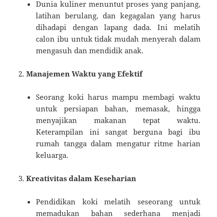
Dunia kuliner menuntut proses yang panjang,
latihan berulang, dan kegagalan yang harus
dihadapi dengan lapang dada. Ini melatih
calon ibu untuk tidak mudah menyerah dalam
mengasuh dan mendidik anak.
Manajemen Waktu yang Efektif
Seorang koki harus mampu membagi waktu
untuk persiapan bahan, memasak, hingga
menyajikan makanan tepat waktu.
Keterampilan ini sangat berguna bagi ibu
rumah tangga dalam mengatur ritme harian
keluarga.
Kreativitas dalam Keseharian
Pendidikan koki melatih seseorang untuk
memadukan bahan sederhana menjadi