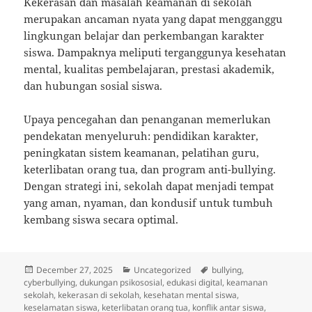
Kekerasan dan masalah keamanan di sekolah
merupakan ancaman nyata yang dapat mengganggu
lingkungan belajar dan perkembangan karakter
siswa. Dampaknya meliputi terganggunya kesehatan
mental, kualitas pembelajaran, prestasi akademik,
dan hubungan sosial siswa.
Upaya pencegahan dan penanganan memerlukan
pendekatan menyeluruh: pendidikan karakter,
peningkatan sistem keamanan, pelatihan guru,
keterlibatan orang tua, dan program anti-bullying.
Dengan strategi ini, sekolah dapat menjadi tempat
yang aman, nyaman, dan kondusif untuk tumbuh
kembang siswa secara optimal.
Posted
Categories
Tags
December 27, 2025
Uncategorized
bullying
,
on
cyberbullying
,
dukungan psikososial
,
edukasi digital
,
keamanan
sekolah
,
kekerasan di sekolah
,
kesehatan mental siswa
,
keselamatan siswa
,
keterlibatan orang tua
,
konflik antar siswa
,