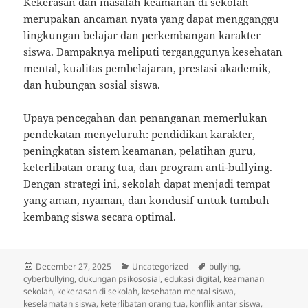
Kekerasan dan masalah keamanan di sekolah
merupakan ancaman nyata yang dapat mengganggu
lingkungan belajar dan perkembangan karakter
siswa. Dampaknya meliputi terganggunya kesehatan
mental, kualitas pembelajaran, prestasi akademik,
dan hubungan sosial siswa.
Upaya pencegahan dan penanganan memerlukan
pendekatan menyeluruh: pendidikan karakter,
peningkatan sistem keamanan, pelatihan guru,
keterlibatan orang tua, dan program anti-bullying.
Dengan strategi ini, sekolah dapat menjadi tempat
yang aman, nyaman, dan kondusif untuk tumbuh
kembang siswa secara optimal.
Posted
Categories
Tags
December 27, 2025
Uncategorized
bullying
,
on
cyberbullying
,
dukungan psikososial
,
edukasi digital
,
keamanan
sekolah
,
kekerasan di sekolah
,
kesehatan mental siswa
,
keselamatan siswa
,
keterlibatan orang tua
,
konflik antar siswa
,