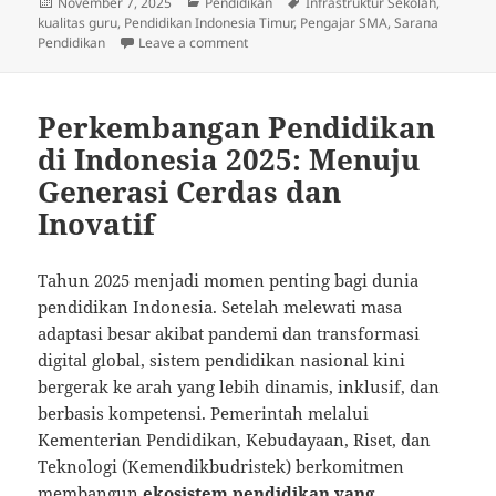
Posted
Categories
Tags
November 7, 2025
Pendidikan
Infrastruktur Sekolah
,
on
kualitas guru
,
Pendidikan Indonesia Timur
,
Pengajar SMA
,
Sarana
on Dukungan Sarana dan Prasarana bagi
Pendidikan
Leave a comment
Perkembangan Pendidikan
di Indonesia 2025: Menuju
Generasi Cerdas dan
Inovatif
Tahun 2025 menjadi momen penting bagi dunia
pendidikan Indonesia. Setelah melewati masa
adaptasi besar akibat pandemi dan transformasi
digital global, sistem pendidikan nasional kini
bergerak ke arah yang lebih dinamis, inklusif, dan
berbasis kompetensi. Pemerintah melalui
Kementerian Pendidikan, Kebudayaan, Riset, dan
Teknologi (Kemendikbudristek) berkomitmen
membangun
ekosistem pendidikan yang