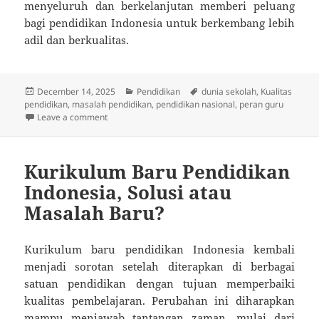
menyeluruh dan berkelanjutan memberi peluang
bagi pendidikan Indonesia untuk berkembang lebih
adil dan berkualitas.
Posted
Categories
Tags
December 14, 2025
Pendidikan
dunia sekolah
,
Kualitas
on
pendidikan
,
masalah pendidikan
,
pendidikan nasional
,
peran guru
on Potret Nyata Pendidikan Indonesia yang Tak Banya
Leave a comment
Kurikulum Baru Pendidikan
Indonesia, Solusi atau
Masalah Baru?
Kurikulum baru pendidikan Indonesia kembali
menjadi sorotan setelah diterapkan di berbagai
satuan pendidikan dengan tujuan memperbaiki
kualitas pembelajaran. Perubahan ini diharapkan
mampu menjawab tantangan zaman, mulai dari