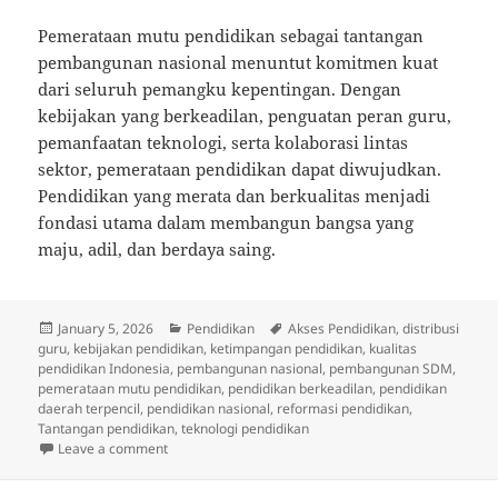
Pemerataan mutu pendidikan sebagai tantangan
pembangunan nasional menuntut komitmen kuat
dari seluruh pemangku kepentingan. Dengan
kebijakan yang berkeadilan, penguatan peran guru,
pemanfaatan teknologi, serta kolaborasi lintas
sektor, pemerataan pendidikan dapat diwujudkan.
Pendidikan yang merata dan berkualitas menjadi
fondasi utama dalam membangun bangsa yang
maju, adil, dan berdaya saing.
Posted
Categories
Tags
January 5, 2026
Pendidikan
Akses Pendidikan
,
distribusi
on
guru
,
kebijakan pendidikan
,
ketimpangan pendidikan
,
kualitas
pendidikan Indonesia
,
pembangunan nasional
,
pembangunan SDM
,
pemerataan mutu pendidikan
,
pendidikan berkeadilan
,
pendidikan
daerah terpencil
,
pendidikan nasional
,
reformasi pendidikan
,
Tantangan pendidikan
,
teknologi pendidikan
on Pemerataan Mutu Pendidikan sebagai Tantangan
Leave a comment