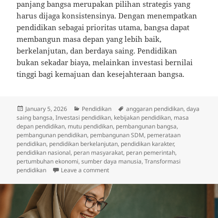
panjang bangsa merupakan pilihan strategis yang
harus dijaga konsistensinya. Dengan menempatkan
pendidikan sebagai prioritas utama, bangsa dapat
membangun masa depan yang lebih baik,
berkelanjutan, dan berdaya saing. Pendidikan
bukan sekadar biaya, melainkan investasi bernilai
tinggi bagi kemajuan dan kesejahteraan bangsa.
Posted
Categories
Tags
January 5, 2026
Pendidikan
anggaran pendidikan
,
daya
on
saing bangsa
,
Investasi pendidikan
,
kebijakan pendidikan
,
masa
depan pendidikan
,
mutu pendidikan
,
pembangunan bangsa
,
pembangunan pendidikan
,
pembangunan SDM
,
pemerataan
pendidikan
,
pendidikan berkelanjutan
,
pendidikan karakter
,
pendidikan nasional
,
peran masyarakat
,
peran pemerintah
,
pertumbuhan ekonomi
,
sumber daya manusia
,
Transformasi
on Pembangunan Pendidikan sebagai In
pendidikan
Leave a comment