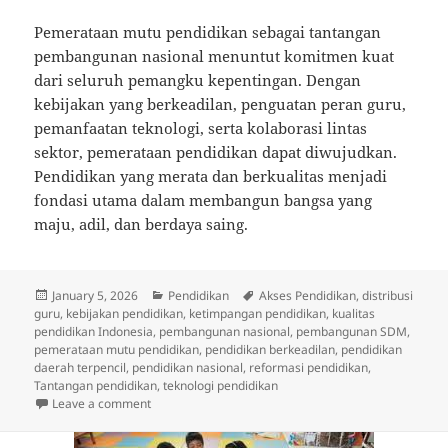
Pemerataan mutu pendidikan sebagai tantangan
pembangunan nasional menuntut komitmen kuat
dari seluruh pemangku kepentingan. Dengan
kebijakan yang berkeadilan, penguatan peran guru,
pemanfaatan teknologi, serta kolaborasi lintas
sektor, pemerataan pendidikan dapat diwujudkan.
Pendidikan yang merata dan berkualitas menjadi
fondasi utama dalam membangun bangsa yang
maju, adil, dan berdaya saing.
Posted
Categories
Tags
January 5, 2026
Pendidikan
Akses Pendidikan
,
distribusi
on
guru
,
kebijakan pendidikan
,
ketimpangan pendidikan
,
kualitas
pendidikan Indonesia
,
pembangunan nasional
,
pembangunan SDM
,
pemerataan mutu pendidikan
,
pendidikan berkeadilan
,
pendidikan
daerah terpencil
,
pendidikan nasional
,
reformasi pendidikan
,
Tantangan pendidikan
,
teknologi pendidikan
on Pemerataan Mutu Pendidikan sebagai Tantangan
Leave a comment