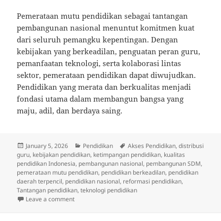
Pemerataan mutu pendidikan sebagai tantangan
pembangunan nasional menuntut komitmen kuat
dari seluruh pemangku kepentingan. Dengan
kebijakan yang berkeadilan, penguatan peran guru,
pemanfaatan teknologi, serta kolaborasi lintas
sektor, pemerataan pendidikan dapat diwujudkan.
Pendidikan yang merata dan berkualitas menjadi
fondasi utama dalam membangun bangsa yang
maju, adil, dan berdaya saing.
Posted
Categories
Tags
January 5, 2026
Pendidikan
Akses Pendidikan
,
distribusi
on
guru
,
kebijakan pendidikan
,
ketimpangan pendidikan
,
kualitas
pendidikan Indonesia
,
pembangunan nasional
,
pembangunan SDM
,
pemerataan mutu pendidikan
,
pendidikan berkeadilan
,
pendidikan
daerah terpencil
,
pendidikan nasional
,
reformasi pendidikan
,
Tantangan pendidikan
,
teknologi pendidikan
on Pemerataan Mutu Pendidikan sebagai Tantangan
Leave a comment