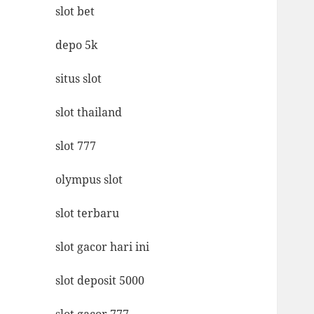
slot bet
depo 5k
situs slot
slot thailand
slot 777
olympus slot
slot terbaru
slot gacor hari ini
slot deposit 5000
slot gacor 777