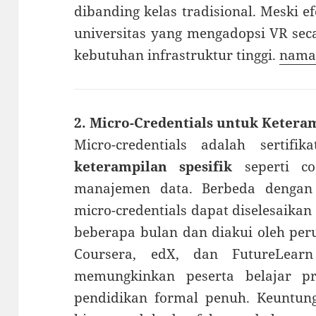
dibanding kelas tradisional. Meski ef
universitas yang mengadopsi VR sec
kebutuhan infrastruktur tinggi.
nama
2. Micro-Credentials untuk Keteram
Micro-credentials adalah sertif
keterampilan spesifik
seperti cod
manajemen data. Berbeda dengan 
micro-credentials dapat diselesaika
beberapa bulan dan diakui oleh peru
Coursera, edX, dan FutureLear
memungkinkan peserta belajar pr
pendidikan formal penuh. Keuntunga