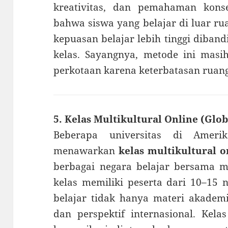
kreativitas, dan pemahaman kons
bahwa siswa yang belajar di luar ru
kepuasan belajar lebih tinggi diband
kelas. Sayangnya, metode ini masih
perkotaan karena keterbatasan ruang 
5. Kelas Multikultural Online (Glo
Beberapa universitas di Ameri
menawarkan
kelas multikultural o
berbagai negara belajar bersama me
kelas memiliki peserta dari 10–15 
belajar tidak hanya materi akademi
dan perspektif internasional. Ke