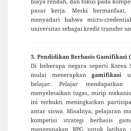
biaya rendah, dan fokus pada kompe
pasar kerja. Meski bermanfaat
menyadari bahwa micro-credentia
universitas sebagai kredit transfer u
3. Pendidikan Berbasis Gamifikasi
Di beberapa negara seperti Korea S
mulai menerapkan
gamifikasi
un
belajar. Pelajar mendapatkan
menyelesaikan tugas, mirip mekani
ini terbukti meningkatkan partisipa
antar siswa. Misalnya, pelajaran m
kompetisi strategi berbasis ga
menggunakan RPG untuk latihan p