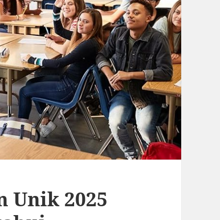
n Unik 2025