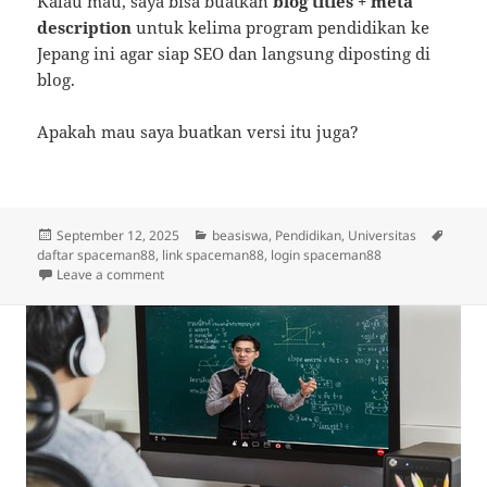
Kalau mau, saya bisa buatkan
blog titles + meta
description
untuk kelima program pendidikan ke
Jepang ini agar siap SEO dan langsung diposting di
blog.
Apakah mau saya buatkan versi itu juga?
Posted
Categories
Tags
September 12, 2025
beasiswa
,
Pendidikan
,
Universitas
on
daftar spaceman88
,
link spaceman88
,
login spaceman88
on 5 Program Pendidikan dan Beasiswa ke Jepang un
Leave a comment