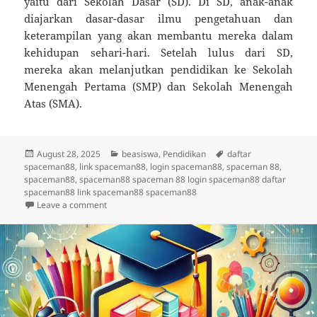
yaitu dari Sekolah Dasar (SD). Di SD, anak-anak
diajarkan dasar-dasar ilmu pengetahuan dan
keterampilan yang akan membantu mereka dalam
kehidupan sehari-hari. Setelah lulus dari SD,
mereka akan melanjutkan pendidikan ke Sekolah
Menengah Pertama (SMP) dan Sekolah Menengah
Atas (SMA).
Posted
Categories
Tags
August 28, 2025
beasiswa
,
Pendidikan
daftar
on
spaceman88
,
link spaceman88
,
login spaceman88
,
spaceman 88
,
spaceman88
,
spaceman88 spaceman 88 login spaceman88 daftar
spaceman88 link spaceman88 spaceman88
on Panduan Lengkap Beasiswa Terbaik untuk Pendidi
Leave a comment