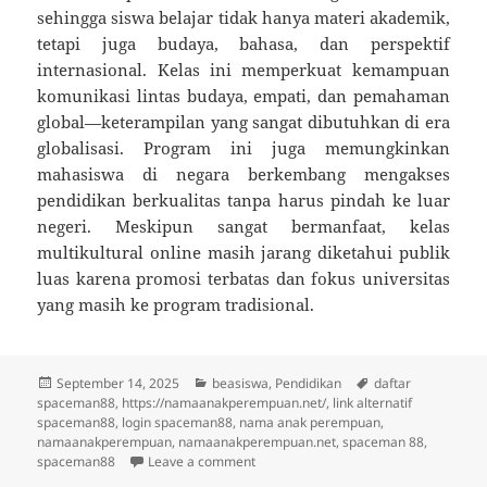
sehingga siswa belajar tidak hanya materi akademik,
tetapi juga budaya, bahasa, dan perspektif
internasional. Kelas ini memperkuat kemampuan
komunikasi lintas budaya, empati, dan pemahaman
global—keterampilan yang sangat dibutuhkan di era
globalisasi. Program ini juga memungkinkan
mahasiswa di negara berkembang mengakses
pendidikan berkualitas tanpa harus pindah ke luar
negeri. Meskipun sangat bermanfaat, kelas
multikultural online masih jarang diketahui publik
luas karena promosi terbatas dan fokus universitas
yang masih ke program tradisional.
Posted
Categories
Tags
September 14, 2025
beasiswa
,
Pendidikan
daftar
on
spaceman88
,
https://namaanakperempuan.net/
,
link alternatif
spaceman88
,
login spaceman88
,
nama anak perempuan
,
namaanakperempuan
,
namaanakperempuan.net
,
spaceman 88
,
on 5 Tren Pendidikan Unik 2025 yang J
spaceman88
Leave a comment