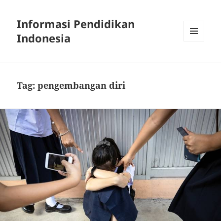
Informasi Pendidikan
Indonesia
MENU
AND
WIDGETS
Tag:
pengembangan diri