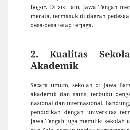
Bogor. Di sisi lain, Jawa Tengah me
merata, termasuk di daerah pedesaan
desa-desa tetap terjaga.
2.
Kualitas Sekol
Akademik
Secara umum, sekolah di Jawa Bara
akademik dan sains, terbukti denga
nasional dan internasional. Bandung,
pendidikan dengan universitas te
Jawa Tengah juga memiliki sekolah 