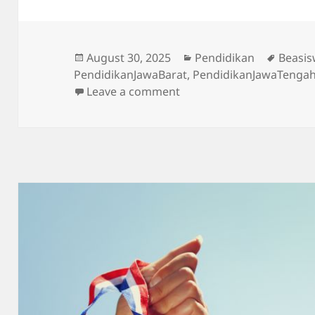
Posted
Categories
Tags
August 30, 2025
Pendidikan
Beasis
on
PendidikanJawaBarat
,
PendidikanJawaTenga
on Pendidikan Jawa Barat
Leave a comment