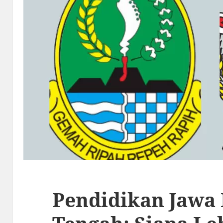
Pendidikan Jawa 