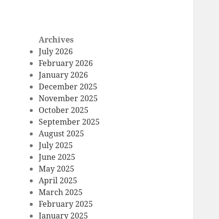
Archives
July 2026
February 2026
January 2026
December 2025
November 2025
October 2025
September 2025
August 2025
July 2025
June 2025
May 2025
April 2025
March 2025
February 2025
January 2025