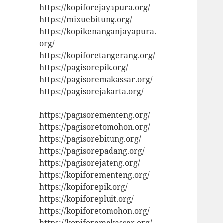
https://kopiforejayapura.org/
https://mixuebitung.org/
https://kopikenanganjayapura.
org/
https://kopiforetangerang.org/
https://pagisorepik.org/
https://pagisoremakassar.org/
https://pagisorejakarta.org/
https://pagisorementeng.org/
https://pagisoretomohon.org/
https://pagisorebitung.org/
https://pagisorepadang.org/
https://pagisorejateng.org/
https://kopiforementeng.org/
https://kopiforepik.org/
https://kopiforepluit.org/
https://kopiforetomohon.org/
https://kopiforemakassar.org/