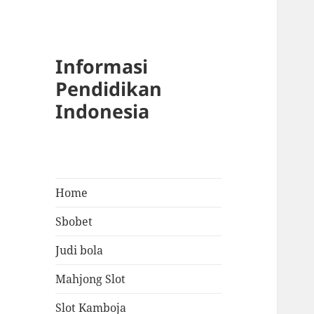
Informasi
Pendidikan
Indonesia
Home
Sbobet
Judi bola
Mahjong Slot
Slot Kamboja