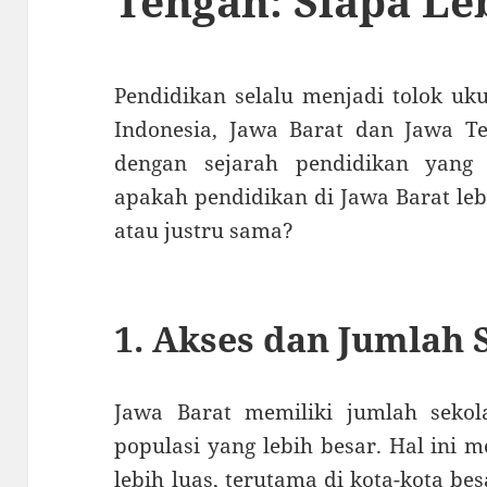
Tengah: Siapa Le
Pendidikan selalu menjadi tolok uk
Indonesia, Jawa Barat dan Jawa Te
dengan sejarah pendidikan yang
apakah pendidikan di Jawa Barat leb
atau justru sama?
1.
Akses dan Jumlah 
Jawa Barat memiliki jumlah seko
populasi yang lebih besar. Hal ini
lebih luas, terutama di kota-kota be