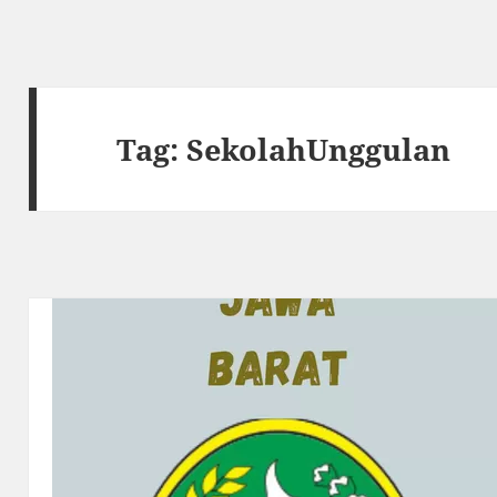
Tag:
SekolahUnggulan