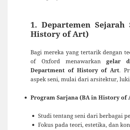
1. Departemen Sejarah 
History of Art)
Bagi mereka yang tertarik dengan teo
of Oxford menawarkan
gelar 
Department of History of Art
. P
aspek seni, mulai dari arsitektur, luki
Program Sarjana (BA in History of 
Studi tentang seni dari berbagai 
Fokus pada teori, estetika, dan kon