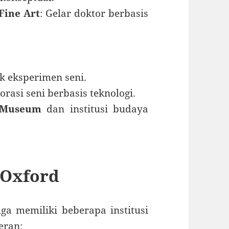
Fine Art
: Gelar doktor berbasis
k eksperimen seni.
rasi seni berbasis teknologi.
 Museum
dan institusi budaya
 Oxford
ga memiliki beberapa institusi
eran: