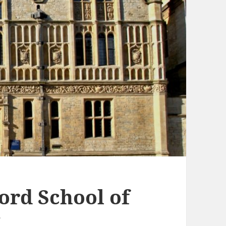
ord School of
?