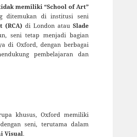
tidak memiliki “School of Art”
g ditemukan di institusi seni
rt (RCA)
di London atau
Slade
, seni tetap menjadi bagian
a di Oxford, dengan berbagai
mendukung pembelajaran dan
rupa khusus, Oxford memiliki
dengan seni, terutama dalam
i Visual
.