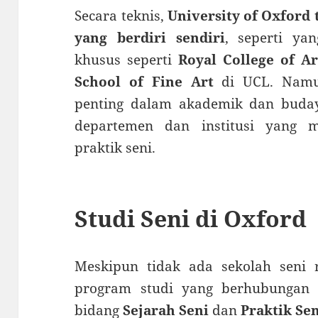
Secara teknis,
University of Oxford 
yang berdiri sendiri
, seperti yan
khusus seperti
Royal College of A
School of Fine Art
di UCL. Namun
penting dalam akademik dan buday
departemen dan institusi yang 
praktik seni.
Studi Seni di Oxford
Meskipun tidak ada sekolah seni 
program studi yang berhubungan 
bidang
Sejarah Seni
dan
Praktik Sen