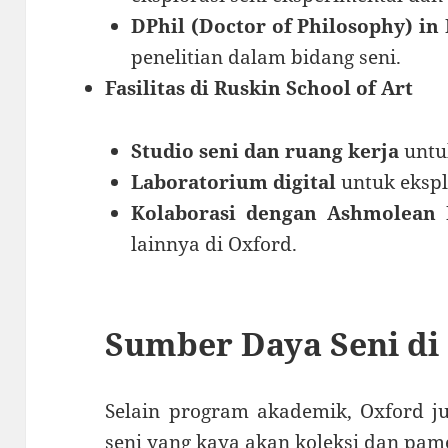
DPhil (Doctor of Philosophy) in 
penelitian dalam bidang seni.
Fasilitas di Ruskin School of Art
Studio seni dan ruang kerja
untu
Laboratorium digital
untuk eksplo
Kolaborasi dengan Ashmolean
lainnya di Oxford.
Sumber Daya Seni di
Selain program akademik, Oxford ju
seni yang kaya akan koleksi dan pam