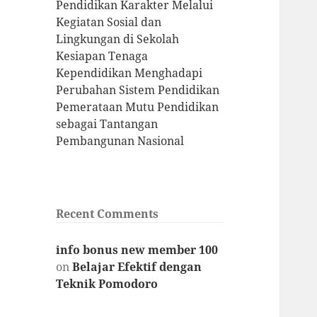
Pendidikan Karakter Melalui
Kegiatan Sosial dan
Lingkungan di Sekolah
Kesiapan Tenaga
Kependidikan Menghadapi
Perubahan Sistem Pendidikan
Pemerataan Mutu Pendidikan
sebagai Tantangan
Pembangunan Nasional
Recent Comments
info bonus new member 100
on
Belajar Efektif dengan
Teknik Pomodoro