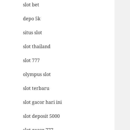
slot bet
depo 5k
situs slot
slot thailand
slot 777
olympus slot
slot terbaru
slot gacor hari ini
slot deposit 5000
slot gacor 777