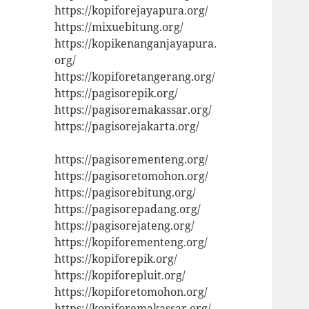
https://kopiforejayapura.org/
https://mixuebitung.org/
https://kopikenanganjayapura.
org/
https://kopiforetangerang.org/
https://pagisorepik.org/
https://pagisoremakassar.org/
https://pagisorejakarta.org/
https://pagisorementeng.org/
https://pagisoretomohon.org/
https://pagisorebitung.org/
https://pagisorepadang.org/
https://pagisorejateng.org/
https://kopiforementeng.org/
https://kopiforepik.org/
https://kopiforepluit.org/
https://kopiforetomohon.org/
https://kopiforemakassar.org/