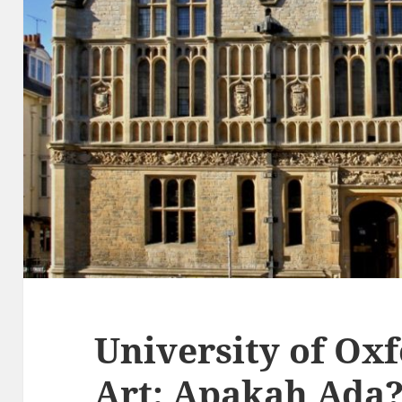
University of Oxf
Art: Apakah Ada