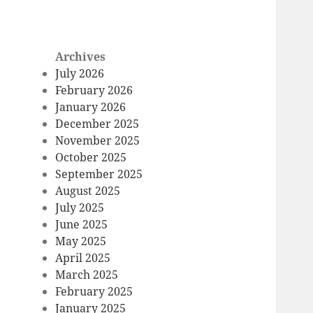
Archives
July 2026
February 2026
January 2026
December 2025
November 2025
October 2025
September 2025
August 2025
July 2025
June 2025
May 2025
April 2025
March 2025
February 2025
January 2025