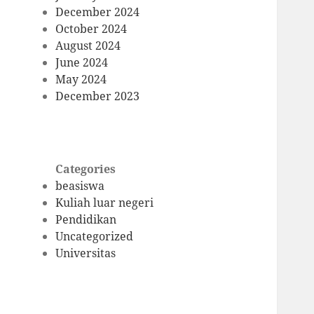
December 2024
October 2024
August 2024
June 2024
May 2024
December 2023
Categories
beasiswa
Kuliah luar negeri
Pendidikan
Uncategorized
Universitas