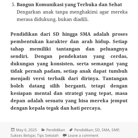
Bangun Komunikasi yang Terbuka dan Sehat
Dengarkan anak tanpa menghakimi agar mereka
merasa didukung, bukan diadili.
Pendidikan dari SD hingga SMA adalah proses
pembentukan karakter dan arah hidup. Setiap
tahap memiliki tantangan dan peluangnya
sendiri. Dengan pendekatan yang cerdas,
dukungan yang konsisten, serta semangat yang
tidak pernah padam, setiap anak dapat tumbuh
menjadi versi terbaik dari dirinya. Tantangan
boleh datang silih berganti, tetapi dengan
kesiapan mental dan strategi yang tepat, masa
depan adalah sesuatu yang bisa mereka jemput
dengan kepala tegak dan hati percaya.
Posted
Categories
Tags
May 6, 2025
Pendidikan
Pendidikan
,
SD
,
SMA
,
SMP
,
on
on SD Sampai SMA: Car
Sukses Belajar
,
Tips Sekolah
Leave a comment