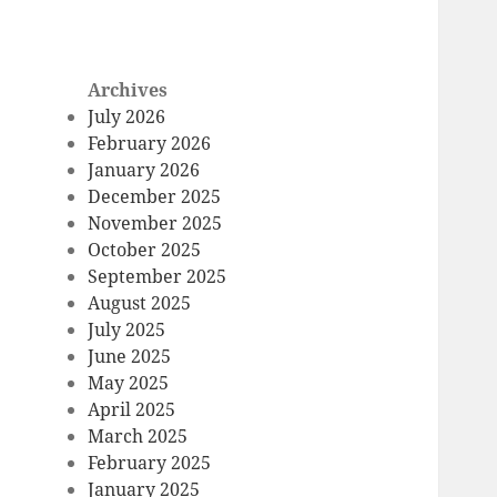
Archives
July 2026
February 2026
January 2026
December 2025
November 2025
October 2025
September 2025
August 2025
July 2025
June 2025
May 2025
April 2025
March 2025
February 2025
January 2025