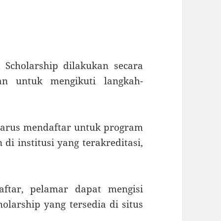
 Scholarship dilakukan secara
an untuk mengikuti langkah-
arus mendaftar untuk program
 di institusi yang terakreditasi,
aftar, pelamar dapat mengisi
holarship yang tersedia di situs