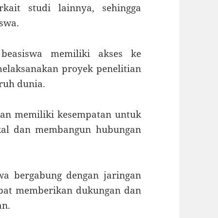
kait studi lainnya, sehingga
swa.
easiswa memiliki akses ke
laksanakan proyek penelitian
uruh dunia.
an memiliki kesempatan untuk
lokal dan membangun hubungan
wa bergabung dengan jaringan
dapat memberikan dukungan dan
an.