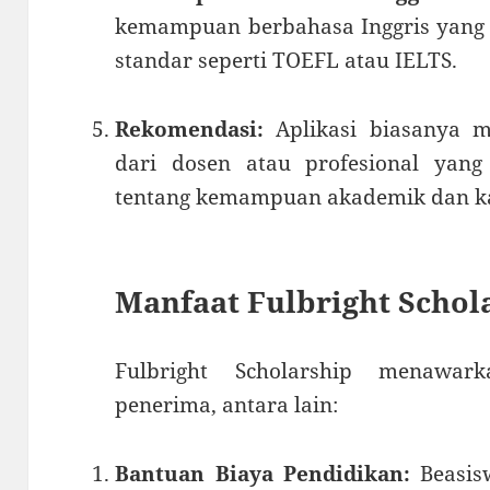
kemampuan berbahasa Inggris yang 
standar seperti TOEFL atau IELTS.
Rekomendasi:
Aplikasi biasanya m
dari dosen atau profesional yan
tentang kemampuan akademik dan ka
Manfaat Fulbright Schol
Fulbright Scholarship menawar
penerima, antara lain:
Bantuan Biaya Pendidikan:
Beasisw