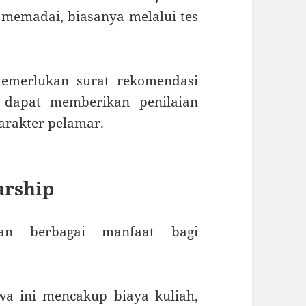
memadai, biasanya melalui tes
emerlukan surat rekomendasi
g dapat memberikan penilaian
rakter pelamar.
arship
kan berbagai manfaat bagi
a ini mencakup biaya kuliah,