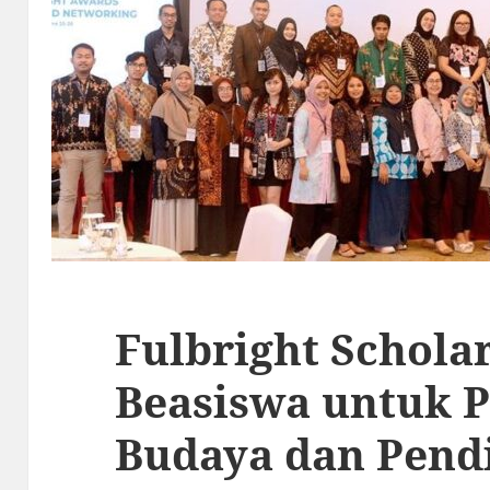
Fulbright Schola
Beasiswa untuk 
Budaya dan Pend