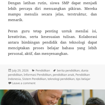
Dengan latihan rutin, siswa SMP dapat menjadi
lebih percaya diri menuangkan pikiran. Mereka
mampu menulis secara jelas, terstruktur, dan
menarik.
Peran guru tetap penting untuk menilai isi,
kreativitas, serta kesesuaian tulisan. Kolaborasi
antara bimbingan pendidik dan teknologi dapat
menciptakan proses belajar bahasa yang lebih
personal, aktif, dan menyenangkan.
Posted
Categories
Tags
July 29, 2026
Pendidikan
berita pendidikan
,
dunia
on
pendidikan
,
Informasi Pendidikan
,
pendidikan anak
,
Pendidikan
Indonesia
,
Sistem Pendidikan
,
teknologi pendidikan
,
tips belajar
on AI Membantu Siswa SMP Mengembangkan Kemam
Leave a comment