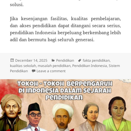
solusi.
Jika kesenjangan fasilitas, kualitas pembelajaran,
dan akses pendidikan dapat ditangani secara serius,
pendidikan Indonesia berpeluang berkembang lebih
adil dan bermutu bagi seluruh generasi.
Posted
Categories
Tags
December 14, 2025
Pendidikan
fakta pendidikan
,
on
kualitas sekolah
,
masalah pendidikan
,
Pendidikan Indonesia
,
Sistem
on Pendidikan Indonesia Dipertanyakan
Pendidikan
Leave a comment