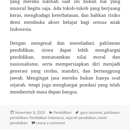
yang mereka nikmati saat ini bukan hal yang
muncul begitu saja. Ada tokoh-tokoh yang berjuang
keras, menghadapi keterbatasan, dan bahkan risiko
demi membuka akses belajar bagi semua anak
Indonesia.
Dengan mengenal dan meneladani pahlawan
pendidikan, siswa dapat lebih menghargai
pendidikan, menanamkan nilai moral dan
nasionalisme, serta mempersiapkan diri menjadi
generasi yang cerdas, mandiri, dan bertanggung
jawab. Mengingat jasa mereka bukan hanya soal
sejarah, tetapi juga menghargai pondasi yang telah
membentuk masa depan bangsa.
Posted
Categories
Tags
November 8, 2025
Pendidikan
guru nasional
,
pahlawan
on
pendidikan
,
Pendidikan Indonesia
,
sejarah pendidikan
,
tokoh
on Pahlawan Pendidikan Indonesia yang
pendidikan
Leave a comment